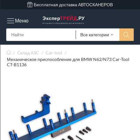
Бесплатная доставка АВТОСКАНЕРОВ
Экспер
ТРЕЙД
.РУ
Меню
Инструмент и оборудование для автосервиса
Все категории
/
Склад ASC
/
Car-tool
/
Механическое приспособление для BMW N62/N73 Car-Tool
CT-B1136