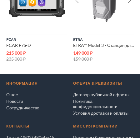
FCAR
ETRA
FCAR F7S-D
ETRA™ Model 3 - Станция для заправки автокондиционеров
215 000
₽
149 000
₽
235 000
₽
159 000
₽
ИНФОРМАЦИЯ
ОФЕРТА & РЕКВИЗИТЫ
О нас
Договор публичной офреты
Новости
Политика
конфиденциальности
Сотрудничество
Условия доставки и оплаты
КОНТАКТЫ
МИССИЯ КОМПАНИИ
Тел.: +7 (902) 480-45-15
Помогаем бизнесу и частным