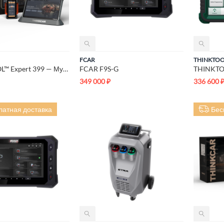
FCAR
THINKTO
THINKTOOL™ Expert 399 — Мультимарочный автосканер
FCAR F9S-G
349 000
₽
336 600
латная доставка
Бес