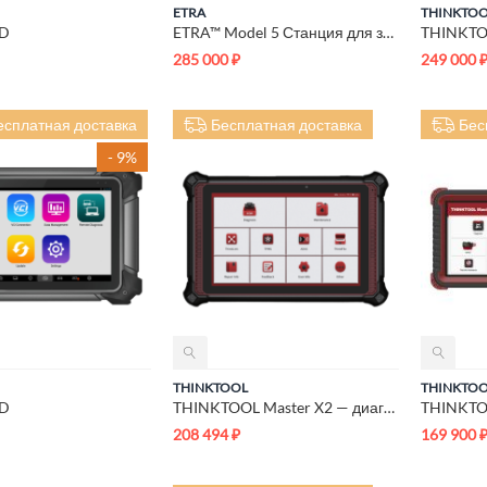
ETRA
THINKTO
-D
ETRA™ Model 5 Станция для заправки автокондиционеров
285 000
₽
249 000
есплатная доставка
Бесплатная доставка
Бес
- 9%
THINKTOOL
THINKTO
-D
THINKTOOL Master X2 — диагностический сканер
208 494
₽
169 900