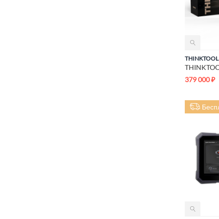
THINKTOOL
379 000
₽
Бесп