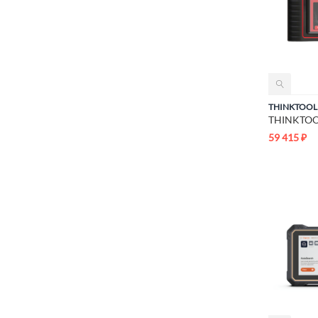
THINKTOOL
59 415
₽