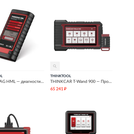
OL
THINKTOOL
THINKDIAG HML — диагностический сканер
THINKCAR T-Wand 900 — Программатор TPMS и Автосканер
65 241
₽