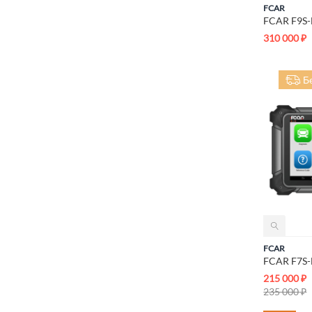
FCAR
FCAR F9S
310 000
₽
Б
FCAR
FCAR F7S
215 000
₽
235 000
₽