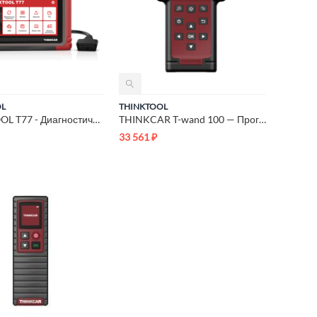
OL
THINKTOOL
THINKTOOL T77 - Диагностический сканер
THINKCAR T-wand 100 — Программатор TPMS и код-ридер
33 561
₽