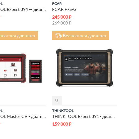
OL
FCAR
THINKTOOL Expert 394 — диагностический сканер
FCAR F7S-G
₽
245 000
₽
269 000
₽
платная доставка
Бесплатная доставка
OL
THINKTOOL
THINKTOOL Master CV - диагностический сканер
THINKTOOL Expert 391 - диагностический сканер
₽
159 000
₽