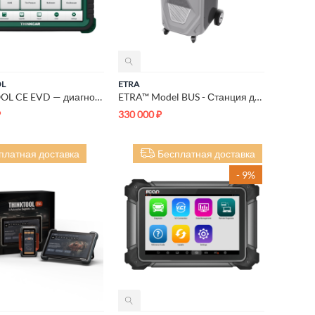
OL
ETRA
THINKTOOL CE EVD — диагностический сканер
ETRA™ Model BUS - Станция для заправки кондиционеров автобусов
₽
330 000
₽
платная доставка
Бесплатная доставка
- 9%