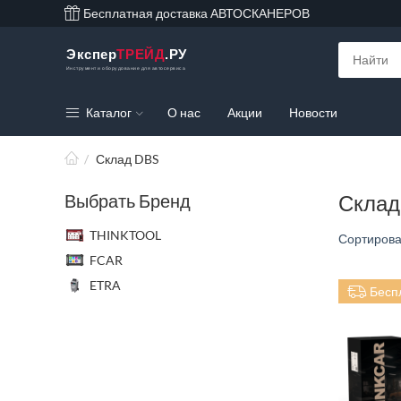
Бесплатная доставка АВТОСКАНЕРОВ
Экспер
ТРЕЙД
.РУ
Инструмент и оборудование для автосервиса
Каталог
О нас
Акции
Новости
/
Склад DBS
Выбрать Бренд
Склад
THINKTOOL
Сортирова
FCAR
ETRA
Бесп