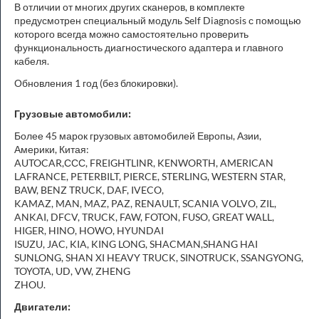
В отличии от многих других сканеров, в комплекте
предусмотрен специальный модуль Self Diagnosis с помощью
которого всегда можно самостоятельно проверить
функциональность диагностического адаптера и главного
кабеля.
Обновления 1 год (без блокировки).
Г
рузовые автомобили:
Более 45 марок грузовых автомобилей Европы, Азии,
Америки, Китая:
AUTOCAR,ССС, FREIGHTLINR, KENWORTH, AMERICAN
LAFRANCE, PETERBILT, PIERCE, STERLING, WESTERN STAR,
BAW, BENZ TRUCK, DAF, IVECO,
KAMAZ, MAN, MAZ, PAZ, RENAULT, SCANIA VOLVO, ZIL,
ANKAI, DFCV, TRUCK, FAW, FOTON, FUSO, GREAT WALL,
HIGER, HINO, HOWO, HYUNDAI
ISUZU, JAC, KIA, KING LONG, SHACMAN,SHANG HAI
SUNLONG, SHAN XI HEAVY TRUCK, SINOTRUCK, SSANGYONG,
TOYOTA, UD, VW, ZHENG
ZHOU.
Двигатели: