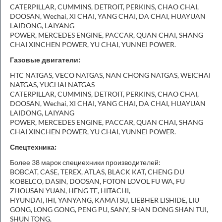
CATERPILLAR, CUMMINS, DETROIT, PERKINS, CHAO CHAI,
DOOSAN, Wechai, XI CHAI, YANG CHAI, DA CHAI, HUAYUAN
LAIDONG, LAIYANG
POWER, MERCEDES ENGINE, PACCAR, QUAN CHAI, SHANG
CHAI XINCHEN POWER, YU CHAI, YUNNEI POWER.
Газовые двигатели:
HTC NATGAS, VECO NATGAS, NAN CHONG NATGAS, WEICHAI
NATGAS, YUCHAI NATGAS
CATERPILLAR, CUMMINS, DETROIT, PERKINS, CHAO CHAI,
DOOSAN, Wechai, XI CHAI, YANG CHAI, DA CHAI, HUAYUAN
LAIDONG, LAIYANG
POWER, MERCEDES ENGINE, PACCAR, QUAN CHAI, SHANG
CHAI XINCHEN POWER, YU CHAI, YUNNEI POWER.
Спецтехника:
Более 38 марок специехники производителей:
BOBCAT, CASE, TEREX, ATLAS, BLACK KAT, CHENG DU
KOBELCO, DASIN, DOOSAN, FOTON LOVOL FU WA, FU
ZHOUSAN YUAN, HENG TE, HITACHI,
HYUNDAI, IHI, YANYANG, KAMATSU, LIEBHER LISHIDE, LIU
GONG, LONG GONG, PENG PU, SANY, SHAN DONG SHAN TUI,
SHUN TONG,