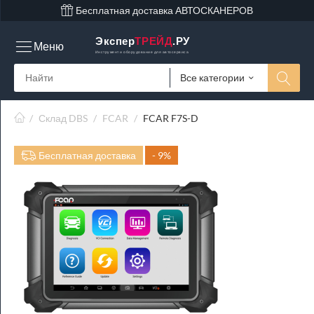
Бесплатная доставка АВТОСКАНЕРОВ
Экспер
ТРЕЙД
.РУ
Меню
Инструмент и оборудование для автосервиса
Все категории
/
Склад DBS
/
FCAR
/
FCAR F7S-D
Бесплатная доставка
- 9%