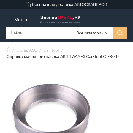
Бесплатная доставка АВТОСКАНЕРОВ
Экспер
ТРЕЙД
.РУ
Меню
Инструмент и оборудование для автосервиса
Все категории
/
Склад ASC
/
Car-tool
/
Оправка масляного насоса АКПП A4AF3 Car-Tool CT-R037