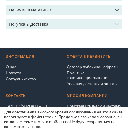
Наличие в магазинах
Покупка & Доставка
ИНФОРМАЦИЯ
ОФЕРТА & РЕКВИЗИТЫ
О нас
Договор публичной офреты
Новости
Политика
конфиденциальности
Сотрудничество
Условия доставки и оплаты
КОНТАКТЫ
МИССИЯ КОМПАНИИ
Тел.: +7 (902) 480-45-15
Помогаем бизнесу и частным
лицам покупать и продавать
Для обеспечения высокого уровня обслуживания на этом сайте
Написать электронное
выгодно и безопасно
используются файлы cookie. Продолжая его использование, вы
письмо
соглашаетесь с тем, что файлы cookie будут сохраняться на
Адрес на карте
ЭксперТРЕЙД.РУ © 2025
вашем компьютере.