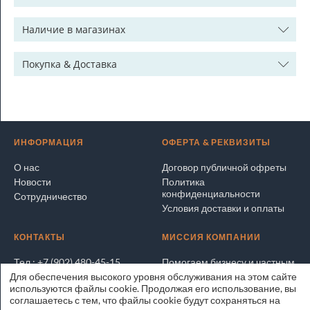
Наличие в магазинах
Покупка & Доставка
ИНФОРМАЦИЯ
ОФЕРТА & РЕКВИЗИТЫ
О нас
Договор публичной офреты
Новости
Политика
конфиденциальности
Сотрудничество
Условия доставки и оплаты
КОНТАКТЫ
МИССИЯ КОМПАНИИ
Тел.: +7 (902) 480-45-15
Помогаем бизнесу и частным
лицам покупать и продавать
Для обеспечения высокого уровня обслуживания на этом сайте
Написать электронное
выгодно и безопасно
используются файлы cookie. Продолжая его использование, вы
письмо
соглашаетесь с тем, что файлы cookie будут сохраняться на
Адрес на карте
ЭксперТРЕЙД.РУ © 2025