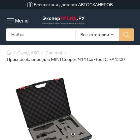
Бесплатная доставка АВТОСКАНЕРОВ
Экспер
ТРЕЙД
.РУ
Меню
Инструмент и оборудование для автосервиса
Все категории
/
Склад ASC
/
Car-tool
/
Приспособление для MINI Cooper N14 Car-Tool CT-A1300