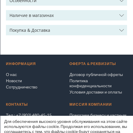
Особенности
Наличие в магазинах
Покупка & Доставка
ИНФОРМАЦИЯ
ОФЕРТА & РЕКВИЗИТЫ
О нас
Договор публичной офреты
Новости
Политика
конфиденциальности
Сотрудничество
Условия доставки и оплаты
КОНТАКТЫ
МИССИЯ КОМПАНИИ
Тел.: +7 (902) 480-45-15
Помогаем бизнесу и частным
лицам покупать и продавать
Для обеспечения высокого уровня обслуживания на этом сайте
Написать электронное
выгодно и безопасно
используются файлы cookie. Продолжая его использование, вы
письмо
соглашаетесь с тем, что файлы cookie будут сохраняться на
Адрес на карте