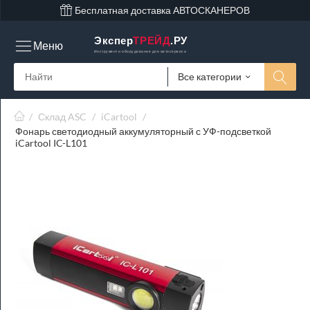
Бесплатная доставка АВТОСКАНЕРОВ
Экспер
ТРЕЙД
.РУ
Меню
Инструмент и оборудование для автосервиса
Все категории
/
Склад ASC
/
iCartool
/
Фонарь светодиодный аккумуляторный с УФ-подсветкой
iCartool IC-L101