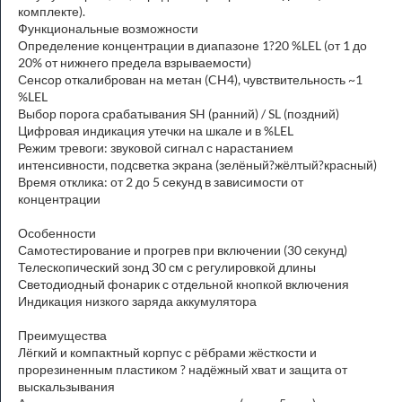
комплекте).
Функциональные возможности
Определение концентрации в диапазоне 1?20 %LEL (от 1 до
20% от нижнего предела взрываемости)
Сенсор откалиброван на метан (CH4), чувствительность ~1
%LEL
Выбор порога срабатывания SH (ранний) / SL (поздний)
Цифровая индикация утечки на шкале и в %LEL
Режим тревоги: звуковой сигнал с нарастанием
интенсивности, подсветка экрана (зелёный?жёлтый?красный)
Время отклика: от 2 до 5 секунд в зависимости от
концентрации
Особенности
Самотестирование и прогрев при включении (30 секунд)
Телескопический зонд 30 см с регулировкой длины
Светодиодный фонарик с отдельной кнопкой включения
Индикация низкого заряда аккумулятора
Преимущества
Лёгкий и компактный корпус с рёбрами жёсткости и
прорезиненным пластиком ? надёжный хват и защита от
выскальзывания