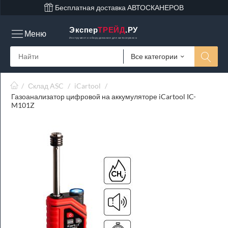
Бесплатная доставка АВТОСКАНЕРОВ
Экспер
ТРЕЙД
.РУ
Меню
Инструмент и оборудование для автосервиса
Все категории
/
Склад ASC
/
iCartool
/
Газоанализатор цифровой на аккумуляторе iCartool IC-
M101Z