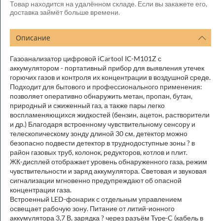
Товар находится на удалённом складе. Если вы закажете его,
доставка займёт больше времени.
Описание
Газоанализатор цифровой iCartool IC-M101Z с
аккумулятором - портативный прибор для выявления утечек
горючих газов и контроля их концентрации в воздушной среде.
Подходит для бытового и профессионального применения:
позволяет оперативно обнаружить метан, пропан, бутан,
природный и сжиженный газ, а также пары легко
воспламеняющихся жидкостей (бензин, ацетон, растворители
и др.) Благодаря встроенному чувствительному сенсору и
телескопическому зонду длиной 30 см, детектор можно
безопасно подвести детектор в труднодоступные зоны ? в
район газовых труб, колонок, редукторов, котлов и плит.
ЖК-дисплей отображает уровень обнаруженного газа, режим
чувствительности и заряд аккумулятора. Световая и звуковая
сигнализации мгновенно предупреждают об опасной
концентрации газа.
Встроенный LED-фонарик с отдельным управлением
освещает рабочую зону. Питание от литий-ионного
аккумулятора 3,7 В, зарядка ? через разъём Type-C (кабель в