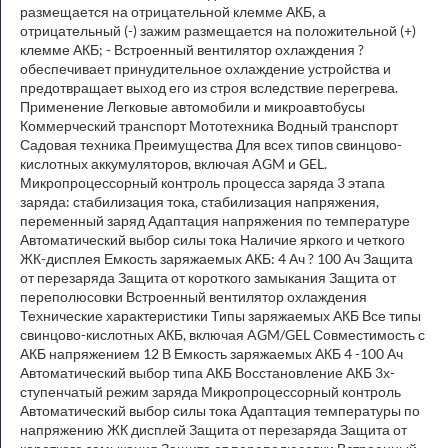
размещается на отрицательной клемме АКБ, а
отрицательный (-) зажим размещается на положительной (+)
клемме АКБ; - Встроенный вентилятор охлаждения ?
обеспечивает принудительное охлаждение устройства и
предотвращает выход его из строя вследствие перегрева.
Применение Легковые автомобили и микроавтобусы
Коммерческий транспорт Мототехника Водный транспорт
Садовая техника Преимущества Для всех типов свинцово-
кислотных аккумуляторов, включая AGM и GEL.
Микропроцессорный контроль процесса заряда 3 этапа
заряда: стабилизация тока, стабилизация напряжения,
переменный заряд Адаптация напряжения по температуре
Автоматический выбор силы тока Наличие яркого и четкого
ЖК-дисплея Емкость заряжаемых АКБ: 4 Ач ? 100 Ач Защита
от перезаряда Защита от короткого замыкания Защита от
переполюсовки Встроенный вентилятор охлаждения
Технические характеристики Типы заряжаемых АКБ Все типы
свинцово-кислотных АКБ, включая AGM/GEL Совместимость с
АКБ напряжением 12 В Емкость заряжаемых АКБ 4 -100 Ач
Автоматический выбор типа АКБ Восстановление АКБ 3х-
ступенчатый режим заряда Микропроцессорный контроль
Автоматический выбор силы тока Адаптация температуры по
напряжению ЖК дисплей Защита от перезаряда Защита от