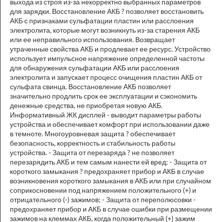
выхода из строя из-за некорректно выбранных параметров
для зарядки. Восстановление АКБ ? позволяет восстановить
АКБ с признаками сульфатации пластин или расслоения
электролита, которые могут возникнуть из-за старения АКБ
или ее неправильного использования. Возвращает
утраченные свойства АКБ и продлевает ее ресурс. Устройство
использует импульсное напряжение определенной частоты
для обнаружения сульфатации АКБ или расслоения
электролита и запускает процесс очищения пластин АКБ от
сульфата свинца. Восстановление АКБ позволяет
значительно продлить срок ее эксплуатации и сэкономить
денежные средства, не приобретая новую АКБ.
Информативный ЖК дисплей - выводит параметры работы
устройства и обеспечивает комфорт при использовании даже
в темноте. Многоуровневая защита ? обеспечивает
безопасность, корректность и стабильность работы
устройства. - Защита от перезаряда ? не позволяет
перезарядить АКБ и тем самым нанести ей вред; - Защита от
короткого замыкания ? предохраняет прибор и АКБ в случае
возникновения короткого замыкания в АКБ или при случайном
cоприкосновении под напряжением положительного (+) и
отрицательного (-) зажимов; - Защита от переполюсовки -
предохраняет прибор и АКБ в случае ошибки при размещении
зажимов на клеммах АКБ, когда положительный (+) зажим