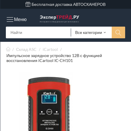
Бесплатная доставка АВТОСКАНЕРОВ
Экспер
ТРЕЙД
.РУ
Меню
Инструмент и оборудование для автосервиса
Все категории
/
Склад ASC
/
iCartool
/
Импульсное зарядное устройство 12В с функцией
восстановления iCartool IC-CH101