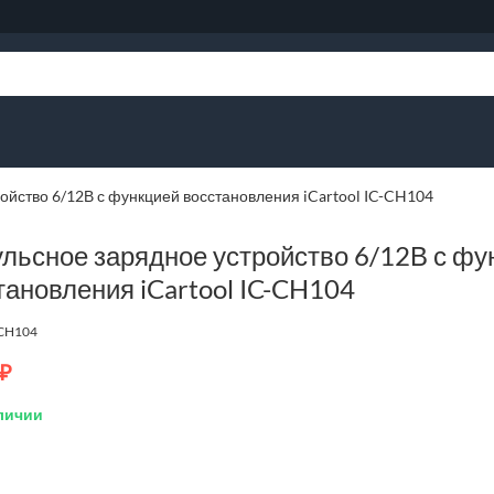
ойство 6/12В с функцией восстановления iCartool IC-CH104
льсное зарядное устройство 6/12В с фу
тановления iCartool IC-CH104
-CH104
₽
личии