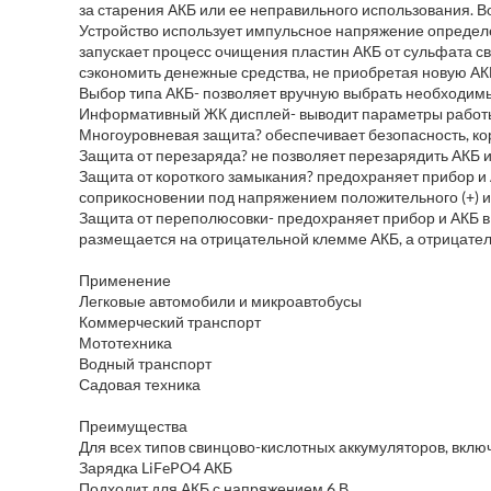
за старения АКБ или ее неправильного использования. Во
Устройство использует импульсное напряжение определ
запускает процесс очищения пластин АКБ от сульфата св
сэкономить денежные средства, не приобретая новую АК
Выбор типа АКБ- позволяет вручную выбрать необходимы
Информативный ЖК дисплей- выводит параметры работы 
Многоуровневая защита? обеспечивает безопасность, кор
Защита от перезаряда? не позволяет перезарядить АКБ и
Защита от короткого замыкания? предохраняет прибор и 
соприкосновении под напряжением положительного (+) и 
Защита от переполюсовки- предохраняет прибор и АКБ в
размещается на отрицательной клемме АКБ, а отрицател
Применение
Легковые автомобили и микроавтобусы
Коммерческий транспорт
Мототехника
Водный транспорт
Садовая техника
Преимущества
Для всех типов свинцово-кислотных аккумуляторов, вкл
Зарядка LiFePO4 АКБ
Подходит для АКБ с напряжением 6 В