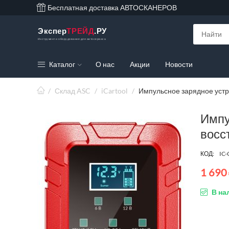
Бесплатная доставка АВТОСКАНЕРОВ
Экспер
ТРЕЙД
.РУ
Инструмент и оборудование для автосервиса
Каталог
О нас
Акции
Новости
/
Склад ASC
/
iCartool
/
Импульсное зарядное устр
Импу
восс
КОД:
IC
1 690
В на