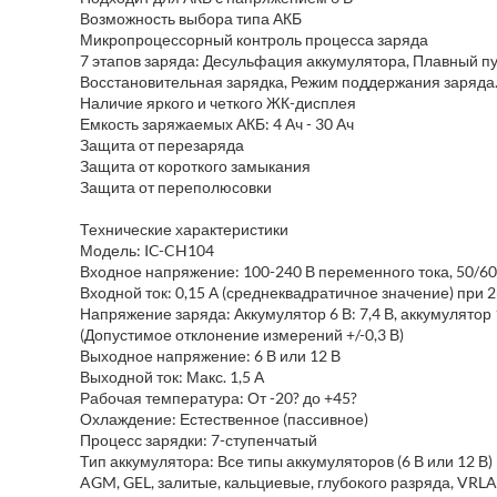
Возможность выбора типа АКБ
Микропроцессорный контроль процесса заряда
7 этапов заряда: Десульфация аккумулятора, Плавный пу
Восстановительная зарядка, Режим поддержания заряда
Наличие яркого и четкого ЖК-дисплея
Емкость заряжаемых АКБ: 4 Ач - 30 Ач
Защита от перезаряда
Защита от короткого замыкания
Защита от переполюсовки
Технические характеристики
Модель: IC-CH104
Входное напряжение: 100-240 В переменного тока, 50/60 
Входной ток: 0,15 А (среднеквадратичное значение) при 
Напряжение заряда: Аккумулятор 6 В: 7,4 В, аккумулятор 1
(Допустимое отклонение измерений +/-0,3 В)
Выходное напряжение: 6 В или 12 В
Выходной ток: Макс. 1,5 А
Рабочая температура: От -20? до +45?
Охлаждение: Естественное (пассивное)
Процесс зарядки: 7-ступенчатый
Тип аккумулятора: Все типы аккумуляторов (6 В или 12 В)
AGM, GEL, залитые, кальциевые, глубокого разряда, VRL