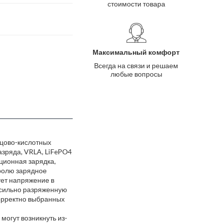
стоимости товара
Максимальный комфорт
Всегда на связи и решаем
любые вопросы
нцово-кислотных
азряда, VRLA, LiFePO4
ционная зарядка,
ролю зарядное
ует напряжение в
 сильно разряженную
корректно выбранных
могут возникнуть из-