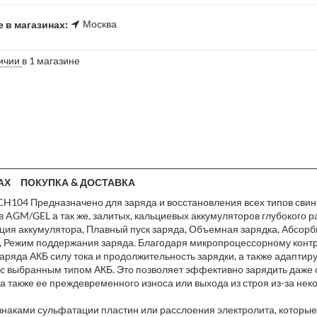
Москва
 в магазинах:
ичии
в 1 магазине
АХ
ПОКУПКА & ДОСТАВКА
C-CH104 Предназначено для заряда и восстановления всех типов сви
в AGM/GEL а так же, залитых, кальциевых аккумуляторов глубокого р
ация аккумулятора, Плавный пуск заряда, Объемная зарядка, Абсорб
а, Режим поддержания заряда. Благодаря микропроцессорному конт
ряда АКБ силу тока и продолжительность зарядки, а также адаптир
и с выбранным типом АКБ. Это позволяет эффективно зарядить даже
, а также ее преждевременного износа или выхода из строя из-за не
знаками сульфатации пластин или расслоения электролита, которые 