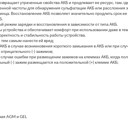
звращает утраченные свойства АКБ и продлевает ее ресурс, там, гд
енной частоты для обнаружения сульфатации АКБ или расслоения э
инца. Восстановление АКБ позволяет значительно продлить срок ее
Б.
й режим зарядки и восстановления в зависимости от типа АКБ.
устройства и обеспечивает комфорт при использовании даже в тем
ректность и стабильность работы устройства.
 тем самым нанести ей вред;
АКБ в случае возникновения короткого замыкания в АКБ или при сл
отрицательного (-) зажимов;
 случае ошибки при размещении зажимов на клеммах АКБ, когда пол
ьный (-) зажим размещается на положительной (+) клемме АКБ;
ючая AGM и GEL