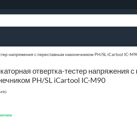
стер напряжения с переставным наконечником PH/SL iCartool IC-M9
каторная отвертка-тестер напряжения с
нечником PH/SL iCartool IC-M90
-M90
личии