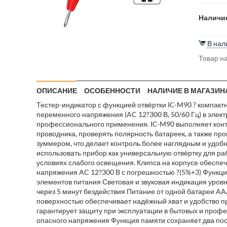
Наличие
В нал
Товар на
ОПИСАНИЕ
ОСОБЕННОСТИ
НАЛИЧИЕ В МАГАЗИН
Тестер-индикатор с функцией отвёртки IC-M90 ? компак
переменного напряжения (AC 12?300 В, 50/60 Гц) в элек
профессионального применения. IC-M90 выполняет конта
проводника, проверять полярность батареек, а также пр
зуммером, что делает контроль более наглядным и удоб
использовать прибор как универсальную отвёртку для р
условиях слабого освещения. Клипса на корпусе обесп
напряжения AC 12?300 В с погрешностью ?(5%+3) Функци
элементов питания Световая и звуковая индикация уровн
через 5 минут бездействия Питание от одной батареи A
поверхностью обеспечивает надёжный хват и удобство пр
гарантирует защиту при эксплуатации в бытовых и проф
опасного напряжения Функция памяти сохраняет два пос