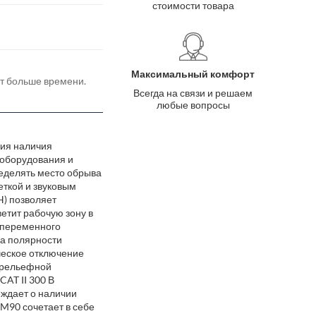
стоимости товара
Максимальный комфорт
ёт больше времени.
Всегда на связи и решаем
любые вопросы
ния наличия
ооборудования и
еделять место обрыва
еткой и звуковым
H) позволяет
етит рабочую зону в
 переменного
ка полярности
ическое отключение
с рельефной
AT II 300 В
еждает о наличии
M90 сочетает в себе