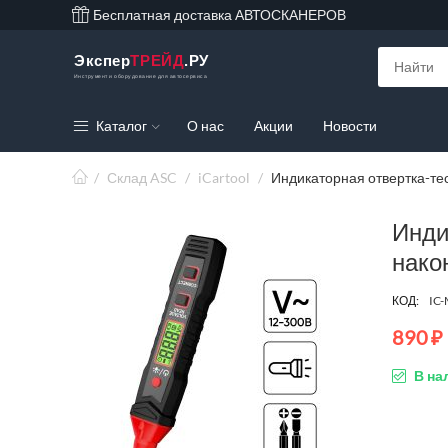
Бесплатная доставка АВТОСКАНЕРОВ
Экспер
ТРЕЙД
.РУ
Инструмент и оборудование для автосервиса
Каталог
О нас
Акции
Новости
/
Склад ASC
/
iCartool
/
Индикаторная отвертка-те
Инди
нако
КОД:
IC
890
₽
В на