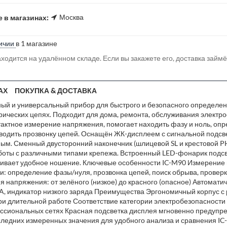
Москва
 в магазинах:
ичии
в 1 магазине
ходится на удалённом складе. Если вы закажете его, доставка займ
АХ
ПОКУПКА & ДОСТАВКА
тный и универсальный прибор для быстрого и безопасного определе
трических цепях. Подходит для дома, ремонта, обслуживания электр
ктное измерение напряжения, помогает находить фазу и ноль, опр
оводить прозвонку цепей. Оснащён ЖК-дисплеем с сигнальной подсв
ным. Сменный двусторонний наконечник (шлицевой SL и крестовой P
аботы с различными типами крепежа. Встроенный LED-фонарик подсв
ечивает удобное ношение. Ключевые особенности IC-M90 Измерение
и: определение фазы/нуля, прозвонка цепей, поиск обрыва, провер
я напряжения: от зелёного (низкое) до красного (опасное) Автомат
AA, индикатор низкого заряда Преимущества Эргономичный корпус 
и длительной работе Соответствие категории электробезопасности C
ессиональных сетях Красная подсветка дисплея мгновенно предупр
ледних измеренных значения для удобного анализа и сравнения IC-