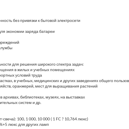
ность без привязки к бытовой электросети
для экономии заряда батареи
овреждений
службы
ности для решения широкого спектра задач:
вещения в жилых и учебных помещениях
фортных условий труда
стках, в учебных, медицинских и других заведениях общего пользо
яйств, оранжерей, мест для выращивания растений
в архивах, библиотеках, музеях, на выставках
ительных систем и др.
свеча): 100, 1 000, 10 000 ( 1 FC ? 10,764 люкс)
6%+5 люкс для других ламп