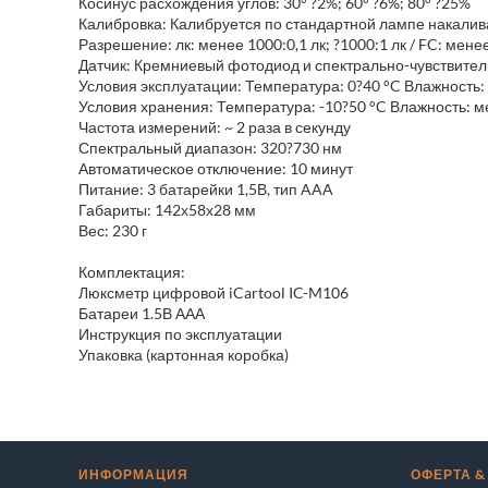
Косинус расхождения углов: 30° ?2%; 60° ?6%; 80° ?25%
Калибровка: Калибруется по стандартной лампе накалив
Разрешение: лк: менее 1000:0,1 лк; ?1000:1 лк / FC: менее
Датчик: Кремниевый фотодиод и спектрально-чувствите
Условия эксплуатации: Температура: 0?40 °C Влажность
Условия хранения: Температура: -10?50 °C Влажность: 
Частота измерений: ~ 2 раза в секунду
Спектральный диапазон: 320?730 нм
Автоматическое отключение: 10 минут
Питание: 3 батарейки 1,5В, тип AAA
Габариты: 142х58х28 мм
Вес: 230 г
Комплектация:
Люксметр цифровой iCartool IC-M106
Батареи 1.5В ААА
Инструкция по эксплуатации
Упаковка (картонная коробка)
ИНФОРМАЦИЯ
ОФЕРТА &