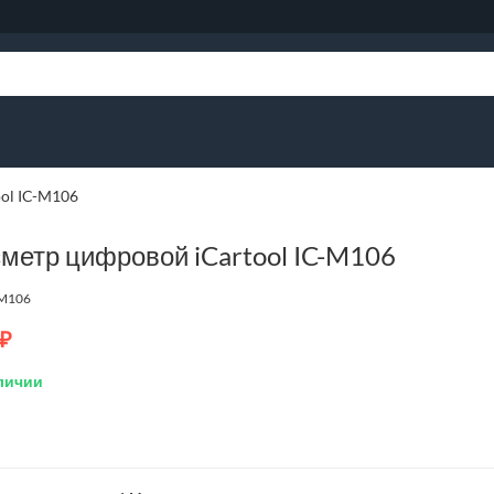
ol IC-M106
метр цифровой iCartool IC-M106
-M106
₽
личии