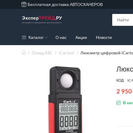
Бесплатная доставка АВТОСКАНЕРОВ
Экспер
ТРЕЙД
.РУ
Инструмент и оборудование для автосервиса
Каталог
О нас
Акции
Новости
/
Склад ASC
/
iCartool
/
Люксметр цифровой iCarto
Люкс
КОД:
IC
2 950
В на