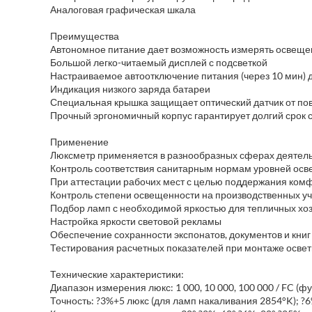
Аналоговая графическая шкала
Преимущества
Автономное питание дает возможность измерять освещен
Большой легко-читаемый дисплей с подсветкой
Настраиваемое автоотключение питания (через 10 мин) 
Индикация низкого заряда батареи
Специальная крышка защищает оптический датчик от п
Прочный эргономичный корпус гарантирует долгий срок 
Применение
Люксметр применяется в разнообразных сферах деятель
Контроль соответствия санитарным нормам уровней ос
При аттестации рабочих мест с целью поддержания ком
Контроль степени освещенности на производственных уча
Подбор ламп с необходимой яркостью для тепличных хоз
Настройка яркости световой рекламы
Обеспечение сохранности экспонатов, документов и книг 
Тестирования расчетных показателей при монтаже освет
Технические характеристики:
Диапазон измерения люкс: 1 000, 10 000, 100 000 / FC (фут-
Точность: ?3%+5 люкс (для ламп накаливания 2854°K); ?