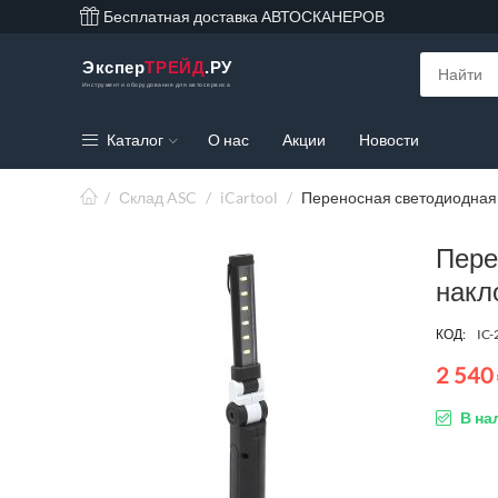
Бесплатная доставка АВТОСКАНЕРОВ
Экспер
ТРЕЙД
.РУ
Инструмент и оборудование для автосервиса
Каталог
О нас
Акции
Новости
/
Склад ASC
/
iCartool
/
Переносная светодиодная 
Пере
накло
КОД:
IC-
2 540
В на