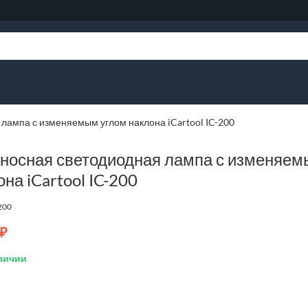
лампа с изменяемым углом наклона iCartool IC-200
носная светодиодная лампа с изменяем
на iCartool IC-200
200
₽
личии