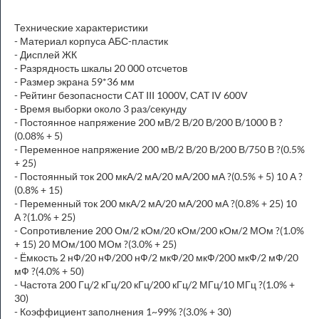
Технические характеристики
- Материал корпуса АБС-пластик
- Дисплей ЖК
- Разрядность шкалы 20 000 отсчетов
- Размер экрана 59*36 мм
- Рейтинг безопасности CAT III 1000V, СAT IV 600V
- Время выборки около 3 раз/секунду
- Постоянное напряжение 200 мВ/2 В/20 В/200 В/1000 В ?
(0.08% + 5)
- Переменное напряжение 200 мВ/2 В/20 В/200 В/750 В ?(0.5%
+ 25)
- Постоянный ток 200 мкА/2 мА/20 мА/200 мА ?(0.5% + 5) 10 А ?
(0.8% + 15)
- Переменный ток 200 мкА/2 мА/20 мА/200 мА ?(0.8% + 25) 10
А ?(1.0% + 25)
- Сопротивление 200 Ом/2 кОм/20 кОм/200 кОм/2 МОм ?(1.0%
+ 15) 20 МОм/100 МОм ?(3.0% + 25)
- Ёмкость 2 нФ/20 нФ/200 нФ/2 мкФ/20 мкФ/200 мкФ/2 мФ/20
мФ ?(4.0% + 50)
- Частота 200 Гц/2 кГц/20 кГц/200 кГц/2 МГц/10 МГц ?(1.0% +
30)
- Коэффициент заполнения 1~99% ?(3.0% + 30)