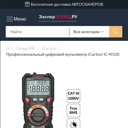
Бесплатная доставка АВТОСКАНЕРОВ
Экспер
ТРЕЙД
.РУ
Меню
Инструмент и оборудование для автосервиса
Все категории
/
Склад ASC
/
iCartool
/
Профессиональный цифровой мультиметр iCartool IC-M120