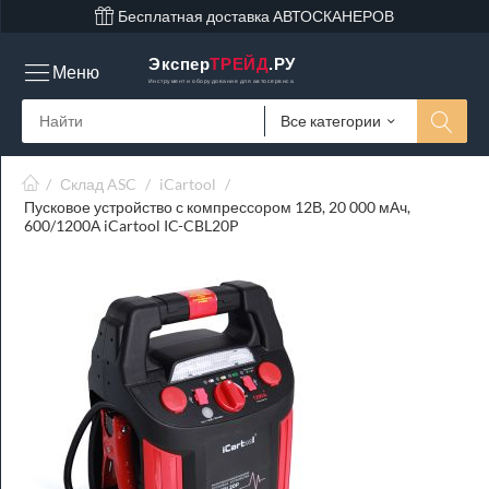
Бесплатная доставка АВТОСКАНЕРОВ
Экспер
ТРЕЙД
.РУ
Меню
Инструмент и оборудование для автосервиса
Все категории
/
Склад ASC
/
iCartool
/
Пусковое устройство с компрессором 12В, 20 000 мАч,
600/1200А iCartool IC-CBL20P