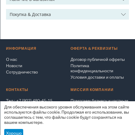
Покупка & Доставка
ИНФОРМАЦИЯ
ОФЕРТА & РЕКВИЗИТЫ
О нас
Договор публичной офреты
Новости
Политика
конфиденциальности
Сотрудничество
Условия доставки и оплаты
КОНТАКТЫ
МИССИЯ КОМПАНИИ
Тел.: +7 (902) 480-45-15
Помогаем бизнесу и частным
лицам покупать и продавать
Для обеспечения высокого уровня обслуживания на этом сайте
Написать электронное
выгодно и безопасно
используются файлы cookie. Продолжая его использование, вы
письмо
соглашаетесь с тем, что файлы cookie будут сохраняться на
Адрес на карте
ЭксперТРЕЙД.РУ © 2025
вашем компьютере.
Владивосток
Хорошо