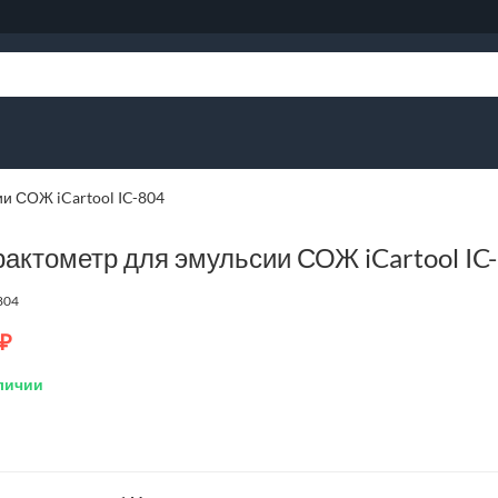
и СОЖ iCartool IC-804
актометр для эмульсии СОЖ iCartool IC
804
₽
личии