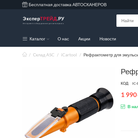
Бесплатная доставка АВТОСКАНЕРОВ
Экспер
ТРЕЙД
.РУ
Инструмент и оборудование для автосервиса
Каталог
О нас
Акции
Новости
/
Склад ASC
/
iCartool
/
Рефрактометр для эмульси
Рефр
КОД:
IC-
1 990
В на