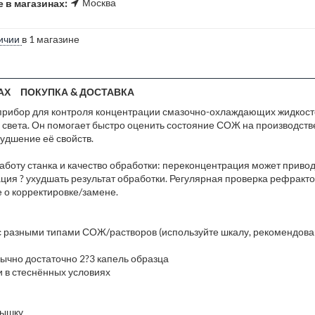
Москва
 в магазинах:
ичии
в 1 магазине
АХ
ПОКУПКА & ДОСТАВКА
й прибор для контроля концентрации смазочно-охлаждающих жидкос
вета. Он помогает быстро оценить состояние СОЖ на производстве,
худшение её свойств.
аботу станка и качество обработки: переконцентрация может приво
рация ? ухудшать результат обработки. Регулярная проверка рефрак
 о корректировке/замене.
 с разными типами СОЖ/растворов (используйте шкалу, рекомендов
ычно достаточно 2?3 капель образца
и в стеснённых условиях
рышку