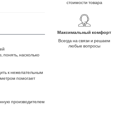
стоимости товара
Максимальный комфорт
Всегда на связи и решаем
любые вопросы
тей
 понять, насколько
дить к нежелательным
тометром помогает
анную производителем