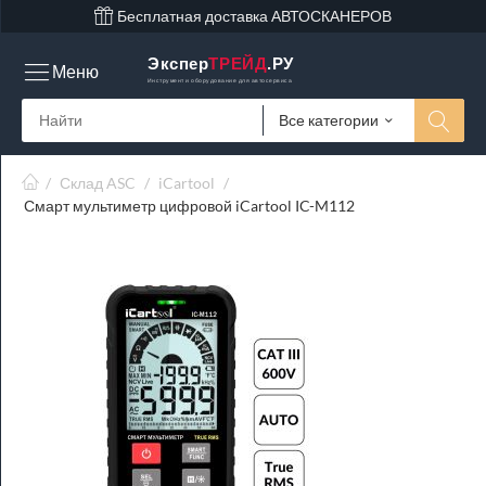
Бесплатная доставка АВТОСКАНЕРОВ
Экспер
ТРЕЙД
.РУ
Меню
Инструмент и оборудование для автосервиса
Все категории
/
Склад ASC
/
iCartool
/
Смарт мультиметр цифровой iCartool IC-M112