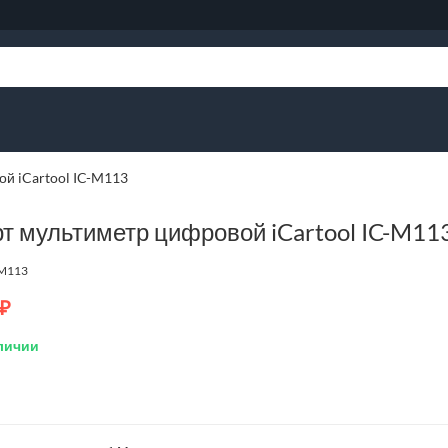
й iCartool IC-M113
т мультиметр цифровой iCartool IC-M11
-M113
₽
личии