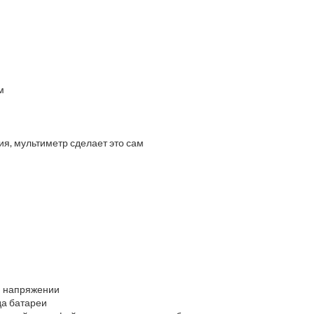
м
я, мультиметр сделает это сам
м напряжении
да батареи