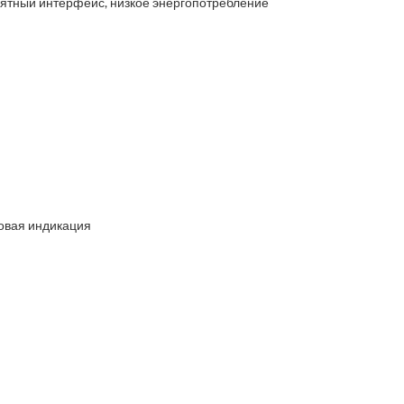
нятный интерфейс, низкое энергопотребление
ковая индикация