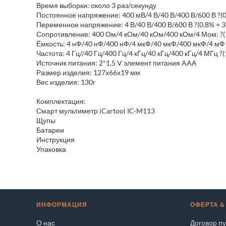
Время выборки: около 3 раз/секунду
Постоянное напряжение: 400 мВ/4 В/40 В/400 В/600 В ?(0
Переменное напряжение: 4 В/40 В/400 В/600 В ?(0.8% + 3
Сопротивление: 400 Ом/4 кОм/40 кОм/400 кОм/4 Мом: ?(1.
Ёмкость: 4 нФ/40 нФ/400 нФ/4 мкФ/40 мкФ/400 мкФ/4 мФ ?
Частота: 4 Гц//40 Гц/400 Гц/4 кГц/40 кГц/400 кГц/4 МГц ?(
Источник питания: 2*1,5 V элемент питания AAА
Размер изделия: 127x66x19 мм
Вес изделия: 130г
Комплектация:
Смарт мультиметр iCartool IC-M113
Щупы
Батареи
Инструкция
Упаковка
ИНФОРМАЦИЯ
ОФЕРТА &
О нас
Договор п