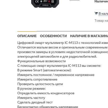
Наличие
В нал
Товар на
ОПИСАНИЕ
ОСОБЕННОСТИ
НАЛИЧИЕ В МАГАЗИН
Цифровой смарт-мультиметр IC-M113 с технологией изм
Отличается малым весом и оригинальным современным д
произвести замеры в условиях недостаточной освещенно
электроцепей автомобиля и для радиолюбителей.
Функциональные возможности
С помощью смарт мультиметра IC-M113 вы сможете:
В режиме Smart (автоматическом):
Измерить постоянное / переменное напряжение
Измерить сопротивление
Проверить целостность цепи
В ручном режиме:
Определить емкость конденсаторов
Измерить частоту
Сделать диодный тест
Бесконтактно обнаружить напряжение