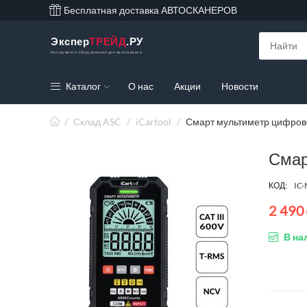
Бесплатная доставка АВТОСКАНЕРОВ
Экспер
ТРЕЙД
.РУ
Инструмент и оборудование для автосервиса
Каталог
О нас
Акции
Новости
/
Склад ASC
/
iCartool
/
Смарт мультиметр цифрово
Смар
КОД:
IC
2 490
В на