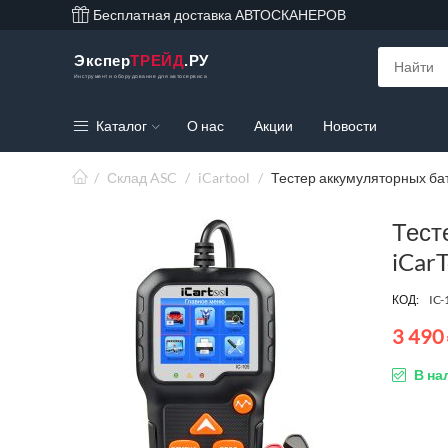
Бесплатная доставка АВТОСКАНЕРОВ
Экспер
ТРЕЙД
.РУ
Инструмент и оборудование для автосервиса
Каталог
О нас
Акции
Новости
/
Склад ASC
/
iCartool
/
Тестер аккумуляторных бат
Тест
iCarT
КОД:
IC-
3 490
В на