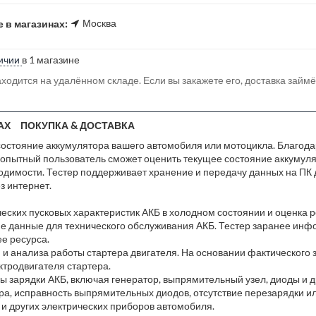
Москва
 в магазинах:
ичии
в 1 магазине
ходится на удалённом складе. Если вы закажете его, доставка займ
АХ
ПОКУПКА & ДОСТАВКА
 состояние аккумулятора вашего автомобиля или мотоцикла. Благод
еопытный пользователь сможет оценить текущее состояние аккумуля
димости. Тестер поддерживает хранение и передачу данных на ПК д
з интернет.
еских пусковых характеристик АКБ в холодном состоянии и оценка р
е данные для технического обслуживания АКБ. Тестер заранее инф
е ресурса.
 и анализа работы стартера двигателя. На основании фактического 
ктродвигателя стартера.
ы зарядки АКБ, включая генератор, выпрямительный узел, диоды и д
а, исправность выпрямительных диодов, отсутствие перезарядки и
 и других электрических приборов автомобиля.