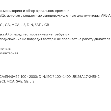
, мониторинг и обзор в реальном времени
АКБ, включая стандартные свинцово-кислотные аккумуляторы, АКБ 
, CA, MCA, JIS, DIN, SAE и GB
дка АКБ перед тестированием не требуется
одключение не повредит тестер и не повлияет на работу двигателя
 печать
з интернет
/EN/SAE ? 100 - 2000; DIN/IEC ? 100 -1400; JIS 26A17-245H2
CI, MCA, SAE, GB, JIS