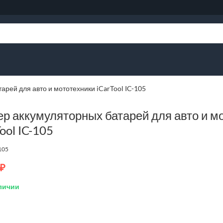
арей для авто и мототехники iCarTool IC-105
ер аккумуляторных батарей для авто и м
ool IC-105
105
₽
личии