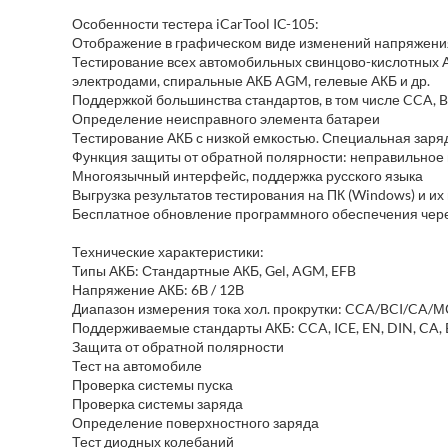
Особенности тестера iCarTool IC-105:
Отображение в графическом виде изменений напряжения
Тестирование всех автомобильных свинцово-кислотных 
электродами, спиральные АКБ AGM, гелевые АКБ и др.
Поддержкой большинства стандартов, в том числе CCA, BCI
Определение неисправного элемента батареи
Тестирование АКБ с низкой емкостью. Специальная заря
Функция защиты от обратной полярности: неправильное п
Многоязычный интерфейс, поддержка русского языка
Выгрузка результатов тестирования на ПК (Windows) и их
Бесплатное обновление программного обеспечения чере
Технические характеристики:
Типы АКБ: Стандартные АКБ, Gel, AGM, EFB
Напряжение АКБ: 6В / 12В
Диапазон измерения тока хол. прокрутки: CCA/BCI/CA/МСА
Поддерживаемые стандарты АКБ: CCA, ICE, EN, DIN, CA, B
Защита от обратной полярности
Тест на автомобиле
Проверка системы пуска
Проверка системы заряда
Определение поверхностного заряда
Тест диодных колебаний