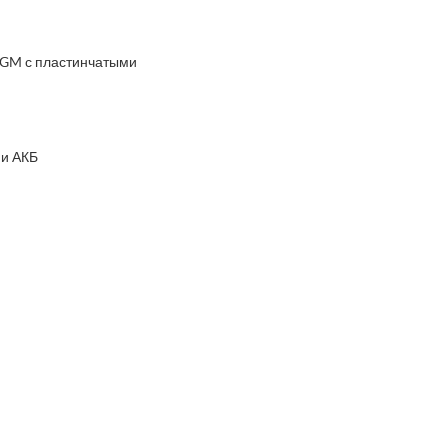
AGM с пластинчатыми
 и АКБ