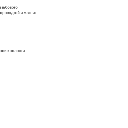
езьбового
опроводкой и магнит
енние полости