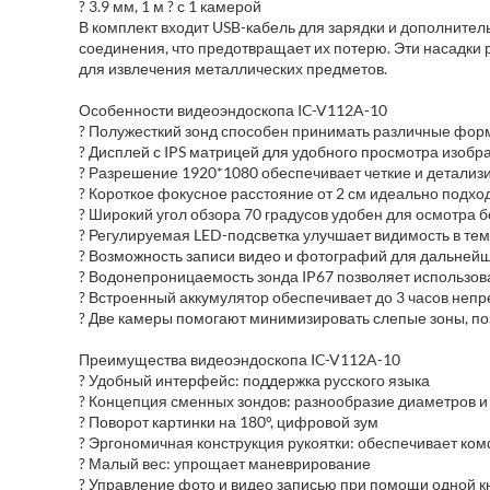
? 3.9 мм, 1 м ? с 1 камерой
В комплект входит USB-кабель для зарядки и дополнитель
соединения, что предотвращает их потерю. Эти насадки
для извлечения металлических предметов.
Особенности видеоэндоскопа IC-V112A-10
? Полужесткий зонд способен принимать различные форм
? Дисплей с IPS матрицей для удобного просмотра изоб
? Разрешение 1920*1080 обеспечивает четкие и детали
? Короткое фокусное расстояние от 2 см идеально подход
? Широкий угол обзора 70 градусов удобен для осмотра
? Регулируемая LED-подсветка улучшает видимость в те
? Возможность записи видео и фотографий для дальнейш
? Водонепроницаемость зонда IP67 позволяет использова
? Встроенный аккумулятор обеспечивает до 3 часов неп
? Две камеры помогают минимизировать слепые зоны, по
Преимущества видеоэндоскопа IC-V112A-10
? Удобный интерфейс: поддержка русского языка
? Концепция сменных зондов: разнообразие диаметров и
? Поворот картинки на 180°, цифровой зум
? Эргономичная конструкция рукоятки: обеспечивает ко
? Малый вес: упрощает маневрирование
? Управление фото и видео записью при помощи одной к