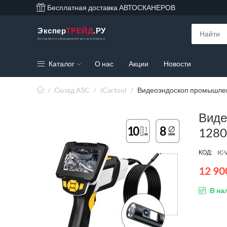
Бесплатная доставка АВТОСКАНЕРОВ
Экспер
ТРЕЙД
.РУ
Инструмент и оборудование для автосервиса
Каталог
О нас
Акции
Новости
/
Склад ASC
/
iCartool
/
Видеоэндоскоп промышленны
Виде
1280
КОД:
IC-
12 90
В на