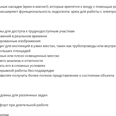
ные насадки (крюк и магнит), которые крепятся к зонду с помощью р
 расширяют функциональность эндоскопа: крюк для работы с электр
ы для доступа к труднодоступным участкам
ражений в реальном времени
зированные изображения
ит для инспекций в узких местах, таких как трубопроводы или внутр
 больших площадей
мных или плохо освещенных местах
его анализа и отчетности
ть его в сложных условиях
рерывной работы без подзарядки
зволяя получить более полное представление о состоянии объекта
 длины для различных задач
мфорт при длительной работе
нопки