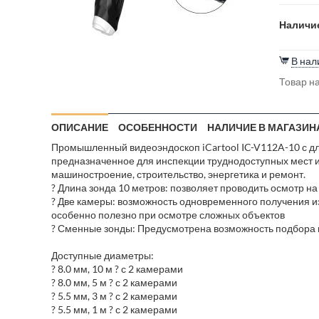
Наличие
В нал
Товар на
ОПИСАНИЕ
ОСОБЕННОСТИ
НАЛИЧИЕ В МАГАЗИН
Промышленный видеоэндоскоп iCartool IC-V112A-10 с дли
предназначенное для инспекции труднодоступных мест и 
машиностроение, строительство, энергетика и ремонт.
? Длина зонда 10 метров: позволяет проводить осмотр на
? Две камеры: возможность одновременного получения и
особенно полезно при осмотре сложных объектов
? Сменные зонды: Предусмотрена возможность подбора и
Доступные диаметры:
? 8.0 мм, 10 м ? с 2 камерами
? 8.0 мм, 5 м ? с 2 камерами
? 5.5 мм, 3 м ? с 2 камерами
? 5.5 мм, 1 м ? с 2 камерами