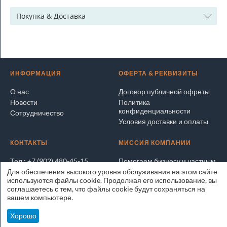
Покупка & Доставка
ИНФОРМАЦИЯ
ОФЕРТА & РЕКВИЗИТЫ
О нас
Договор публичной офреты
Новости
Политика
конфиденциальности
Сотрудничество
Условия доставки и оплаты
КОНТАКТЫ
МИССИЯ КОМПАНИИ
Тел.: +7 (902) 480-45-15
Помогаем бизнесу и частным
лицам покупать и продавать
Для обеспечения высокого уровня обслуживания на этом сайте
Написать электронное
выгодно и безопасно
используются файлы cookie. Продолжая его использование, вы
письмо
соглашаетесь с тем, что файлы cookie будут сохраняться на
Адрес на карте
ЭксперТРЕЙД.РУ © 2025
вашем компьютере.
Владивосток
Хорошо