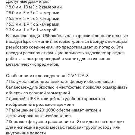
Доступные диаметры:
? 8.0 мм, 10 м ? с 2 камерами
? 8.0 мм, 5 м ? с 2 камерами
? 5.5 мм, 3 м ? с 2 камерами
? 5.5 мм, 1 м ? с 2 камерами
? 3.9 мм, 1 м ? с 1 камерой
В комплект входит USB-кабель для зарядки и дополнительные
насадки (крюк и магнит), которые крепятся к зонду с помощью
резьбового соединения, что предотвращает их потерю. Эти
насадки расширяют функциональность эндоскопа: крюк для
работы с электропроводкой и магнит для извлечения
металлических предметов.
Особенности видеоэндоскопа IC-V112A-3
? Полужесткий зонд запоминает форму и обеспечивает
баланс между гибкостью и жесткостью, позволяя осматривать
объекты со сложной геометрией
? Дисплей с IPS матрицей для удобного просмотра
изображений в реальном времени
? Разрешение 1920*1080 обеспечивает четкие и
детализированные изображения
? Короткое фокусное расстояние от 2 см идеально подходит
для инспекций в узких местах, таких как трубопроводы или
внутренние полости