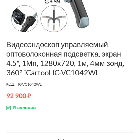
Видеоэндоскоп управляемый
оптоволоконная подсветка, экран
4.5", 1Мп, 1280х720, 1м, 4мм зонд,
360° iCartool IC-VC1042WL
КОД:
IC-VC1042WL
92 900
₽
В наличии