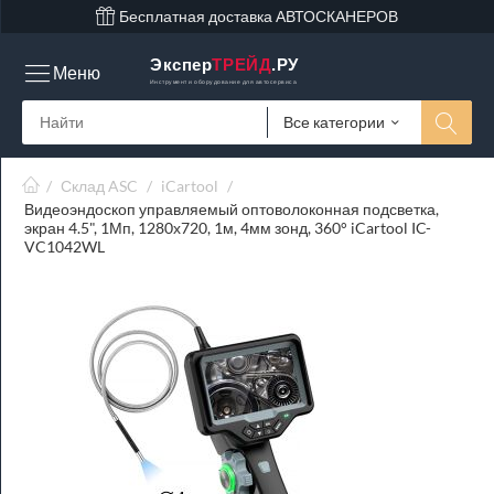
Бесплатная доставка АВТОСКАНЕРОВ
Экспер
ТРЕЙД
.РУ
Меню
Инструмент и оборудование для автосервиса
Все категории
/
Склад ASC
/
iCartool
/
Видеоэндоскоп управляемый оптоволоконная подсветка,
экран 4.5", 1Мп, 1280х720, 1м, 4мм зонд, 360° iCartool IC-
VC1042WL