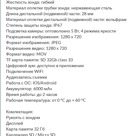
Жесткость зонда: гибкий
Материал оплетки трубки зонда: нержавеющая сталь
Длина дистальной (подвижной) части: 28 мм
Материал оплетки дистальной (подвижной) части: вольфрам
Степень защиты зонда: IP67
Подсветка камеры: оптоволокно 5 Вт, 4 режима яркости
Разрешение изображения: 1280 х 720
Формат изображения: JPEG
Разрешение видео: 1280 х 720
Формат видео: MOV
TF карта памяти: SD 32Gb class 10
Цифровой зум: доступно в приложении
Подключение WiFi
Аудиозапись съемки
Работа с ОС: IOS/Android
Аккумулятор: 6000 мАч
Время работы: до 2 часов
Рабочая температура: от 0 °C до + 60 °C
Комлектация:
Рукоять с зондом
Дисплей
Карта памяти 32 Гб
Кардридер SD / Micro SD