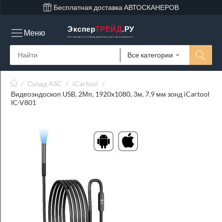
Бесплатная доставка АВТОСКАНЕРОВ
Экспер
ТРЕЙД
.РУ
Меню
Инструмент и оборудование для автосервиса
Все категории
/
Склад ASC
/
iCartool
/
Видеоэндоскоп USB, 2Мп, 1920x1080, 3м, 7.9 мм зонд iCartool
IC-V801