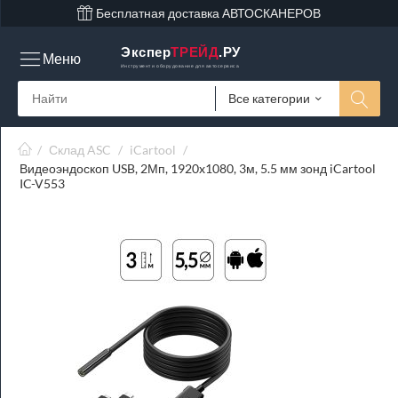
Бесплатная доставка АВТОСКАНЕРОВ
Экспер
ТРЕЙД
.РУ
Меню
Инструмент и оборудование для автосервиса
Все категории
/
Склад ASC
/
iCartool
/
Видеоэндоскоп USB, 2Мп, 1920x1080, 3м, 5.5 мм зонд iCartool
IC-V553