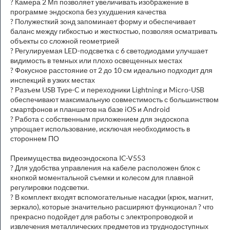
? Камера 2 Мп позволяет увеличивать изображение в
программе эндоскопа без ухудшения качества
? Полужесткий зонд запоминает форму и обеспечивает
баланс между гибкостью и жесткостью, позволяя осматривать
объекты со сложной геометрией
? Регулируемая LED-подсветка с 6 светодиодами улучшает
видимость в темных или плохо освещенных местах
? Фокусное расстояние от 2 до 10 см идеально подходит для
инспекций в узких местах
? Разъем USB Type-C и переходники Lightning и Micro-USB
обеспечивают максимальную совместимость с большинством
смартфонов и планшетов на базе iOS и Android
? Работа с собственным приложением для эндоскопа
упрощает использование, исключая необходимость в
стороннем ПО
Преимущества видеоэндоскопа IC-V553
? Для удобства управления на кабеле расположен блок с
кнопкой моментальной съемки и колесом для плавной
регулировки подсветки.
? В комплект входят вспомогательные насадки (крюк, магнит,
зеркало), которые значительно расширяют функционал ? что
прекрасно подойдет для работы с электропроводкой и
извлечения металлических предметов из труднодоступных