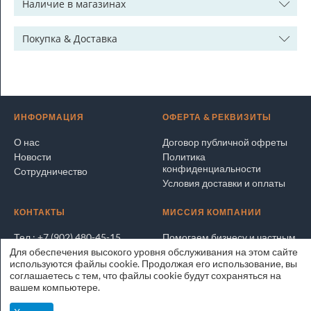
Наличие в магазинах
Покупка & Доставка
ИНФОРМАЦИЯ
ОФЕРТА & РЕКВИЗИТЫ
О нас
Договор публичной офреты
Новости
Политика
конфиденциальности
Сотрудничество
Условия доставки и оплаты
КОНТАКТЫ
МИССИЯ КОМПАНИИ
Тел.: +7 (902) 480-45-15
Помогаем бизнесу и частным
лицам покупать и продавать
Для обеспечения высокого уровня обслуживания на этом сайте
Написать электронное
выгодно и безопасно
используются файлы cookie. Продолжая его использование, вы
письмо
соглашаетесь с тем, что файлы cookie будут сохраняться на
Адрес на карте
ЭксперТРЕЙД.РУ © 2025
вашем компьютере.
Владивосток