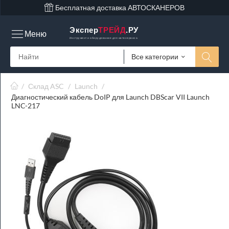
Бесплатная доставка АВТОСКАНЕРОВ
Экспер
ТРЕЙД
.РУ
Меню
Инструмент и оборудование для автосервиса
Все категории
/
Склад ASC
/
Launch
/
Диагностический кабель DoIP для Launch DBScar VII Launch
LNC-217