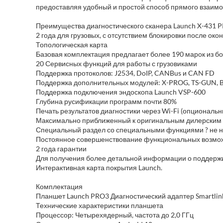
предоставляя удобный и простой способ прямого взаим
Преимущества диагностического сканера Launch X-431 
2 года для грузовых, с отсутствием блокировки после ок
Топологическая карта
Базовая комплектация предлагает более 190 марок из б
20 Сервисных функций для работы с грузовиками
Поддержка протоколов: J2534, DoIP, CANBus и CAN FD
Поддержка дополнительных модулей: X-PROG, TS-GUN, BST
Поддержка подключения эндоскопа Launch VSP-600
Глубина русификации программ почти 80%
Печать результатов диагностики через Wi-Fi (опциональ
Максимально приближенный к оригинальным дилерским 
Специальный раздел со специальными функциями ? не ну
Постоянное совершенствование функциональных возмож
2 года гарантии
Для получения более детальной информации о поддержи
Интерактивная карта покрытия Launch.
Комплектация
Планшет Launch PRO3 Диагностический адаптер Smartlin
Технические характеристики планшета
Процессор: Четырехядерный, частота до 2,0 ГГц