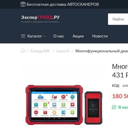
Бесплатная доставка АВТОСКАНЕРОВ
Экспер
ТРЕЙД
.РУ
Инструмент и оборудование для автосервиса
Каталог
О нас
Акции
Новости
/
Склад ASC
/
Launch
/
Многофункциональный диаг
Мног
431 
КОД:
LN
180 5
В на