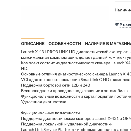
Наличие
В нал
ОПИСАНИЕ
ОСОБЕННОСТИ
НАЛИЧИЕ В МАГАЗИН
Launch X-431 PRO3 LINK HD диагностический сканер от L
максимальная комплектация, делает данный комплект ун
Комплект состоит из диагностического сканера Launch X43
HD.
Основные отличия диагностического сканера Launch X-
VCI адаптер нового поколения Smartlink C HD в комплек
Поддержка бортовой сети 12В и 24В
Беспроводное и проводное подключение к автомобилю
Функциональные возможности и карта покрытия постоя
Удаленная диагностика
Функциональные возможности
Поддержка диагностических сканеров LaunchХ-431 и OEM
Поддержка локальной и удаленной диагностики
Launch Link Service Platform - информационная платфо