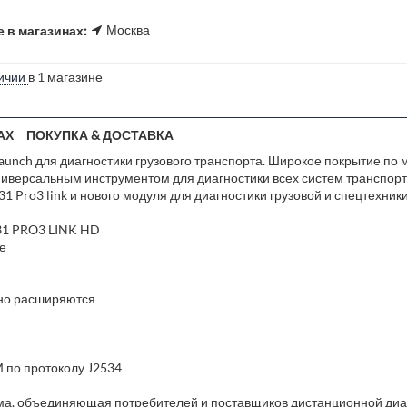
Москва
 в магазинах:
ичии
в 1 магазине
АХ
ПОКУПКА & ДОСТАВКА
aunch для диагностики грузового транспорта. Широкое покрытие по 
иверсальным инструментом для диагностики всех систем транспорт
1 Pro3 link и нового модуля для диагностики грузовой и спецтехники
431 PRO3 LINK HD
те
нно расширяются
 по протоколу J2534
рма, объединяющая потребителей и поставщиков дистанционной диа