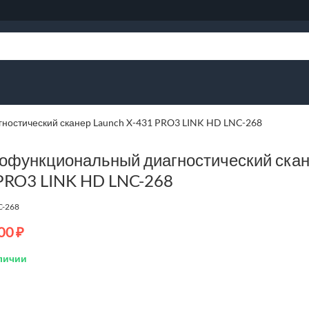
ностический сканер Launch X-431 PRO3 LINK HD LNC-268
офункциональный диагностический скане
PRO3 LINK HD LNC-268
C-268
00
₽
личии