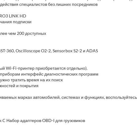
одействия специалистов без лишних посредников
PRO3 LINK HD
ончания подписки
олее чем 200 доступных
-360, Oscilloscope O2-2, Sensorbox S2-2 и ADAS
ный Wi-Fi-принтер приобретается отдельно).
приборам интерфейс диагностических программ
жно тратить время на их поиск
ностей и покрытия
ваемых марках автомобилей, системах и функциях, воспользуйтес
k C Набор адаптеров OBD-I для грузовиков