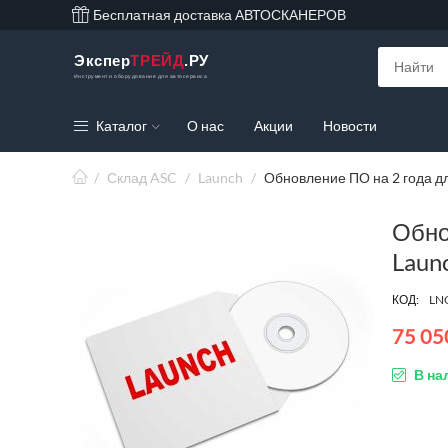
Бесплатная доставка АВТОСКАНЕРОВ
Экспер
ТРЕЙД
.РУ
Инструмент и оборудование для автосервиса
Каталог
О нас
Акции
Новости
/
Склад ASC
/
Launch
/
Обновление ПО на 2 года д
Обно
Laun
КОД:
LN
75 05
В на