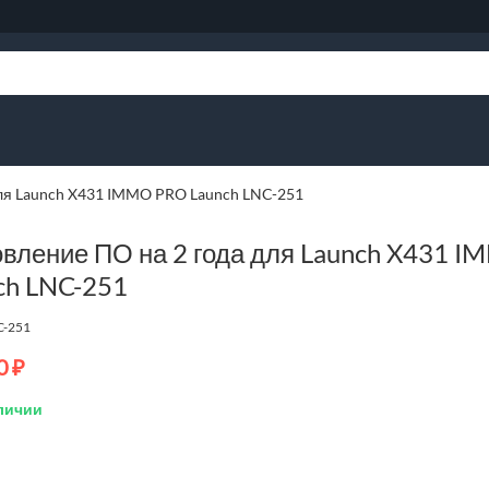
ля Launch X431 IMMO PRO Launch LNC-251
вление ПО на 2 года для Launch X431 
ch LNC-251
C-251
0
₽
личии