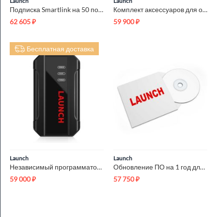
Launch
Launch
Подписка Smartlink на 50 подключений Launch LNC-187
Комплект аксессуаров для осциллографа Launch Scope box O2-1 и...
62 605
₽
59 900
₽
Бесплатная доставка
Launch
Launch
Независимый программатор ЭБУ Launch X431 ECU&TCU Programmer L...
Обновление ПО на 1 год для Launch X431 PAD5 Link HD Launch LN...
59 000
₽
57 750
₽