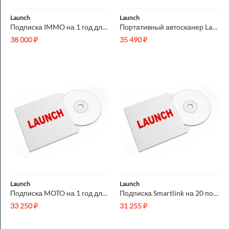
Launch
Launch
Подписка IMMO на 1 год для сканеров Launch X431 LNC-196
Портативный автосканер Launch Creader CRP129S (CRP239) LNC-261
38 000
₽
35 490
₽
Launch
Launch
Подписка MOTO на 1 год для сканеров Launch X431 LNC-254
Подписка Smartlink на 20 подключений Launch LNC-186
33 250
₽
31 255
₽