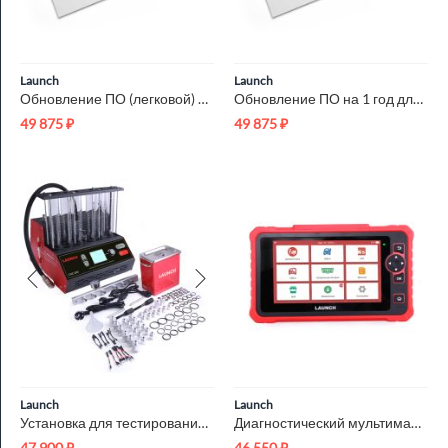
Launch
Launch
Обновление ПО (легковой) на 1 год для Launch X431 PADIII/PADV...
Обновление ПО на 1 год для Launch X431 IMMO PRO Launch LNC-207
49 875
₽
49 875
₽
Launch
Launch
Установка для тестирования и очистки форсунок Launch CNC-604 ...
Диагностический мультимарочный сканер Launch CRP359 LNC-122
47 900
₽
46 550
₽