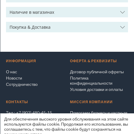
Наличие в магазинах
Покупка & Доставка
ИНФОРМАЦИЯ
ОФЕРТА & РЕКВИЗИТЫ
О нас
Договор публичной офреты
Новости
Политика
конфиденциальности
Сотрудничество
Условия доставки и оплаты
КОНТАКТЫ
МИССИЯ КОМПАНИИ
Тел.: +7 (902) 480-45-15
Помогаем бизнесу и частным
лицам покупать и продавать
Для обеспечения высокого уровня обслуживания на этом сайте
Написать электронное
выгодно и безопасно
используются файлы cookie. Продолжая его использование, вы
письмо
соглашаетесь с тем, что файлы cookie будут сохраняться на
Адрес на карте
ЭксперТРЕЙД.РУ © 2025