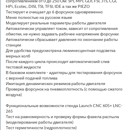
сопротивлением от 0 до 250 Oм: SPI, MPI, GDI, FSI, JTS, CGI,
HPi, Ecotec, DISI, TSI, TFSI, IDE а так же PIEZO
Тестирует и очищает до 6 форсунок одновременно
Меню полностью на русском языке
Моделирует реальные параметры работы двигателя
Автоматически управляет током, зависит от сопротивления
обмотки, не нужно задавать рабочее напряжение форсунки
Автоматически сбрасывает давления по окончании работы
станции
Для удобства предусмотрена люминесцентная подсветка
мерных колб
После каждого цикла происходит автоматический слив
тестовой жидкости
В базовом комплекте - адаптеры для тестирования форсунок
с верхней подачей топлива
Имитация динамических режимов работы двигателя
Проверка форсунок на пневмоплотность (с помощью сжатого
воздуха)
Функциональные возможности стенда Launch CNC 605+ LNC-
265
Тест на равномерность и проверку формы факела распыла
(моделирование работы двигателя)
Тест герметичности (гидроплотности)