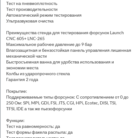
Тест на пневмоплотность
Тест производительности
Автоматический режим тестирования
Ультразвуковая очистка
Преимущества стенда для тестирования форсунок Launch
CNC 605+ LNC-265
Максимальное рабочее давление до 9 бар
Влагозащитная и бензостойкая панель управления лишенная
механической части
Быстросъемная ванна для удобства использования и
экономии места
Колбы из ударопрочного стекла
Гарантия 2 года
Покрытие:
Поддерживаемые типы форсунок: С сопротивлением от 0 до
250 Oм: SPI, MPI, GDI, FSI, JTS, CGI, HPi, Ecotec, DISI, TSI,
TFSI, IDE а так же пьезофорсунки
Функции:
Тест на равномерность: да
Тест формы факела распыла: да
Тест производительности: да