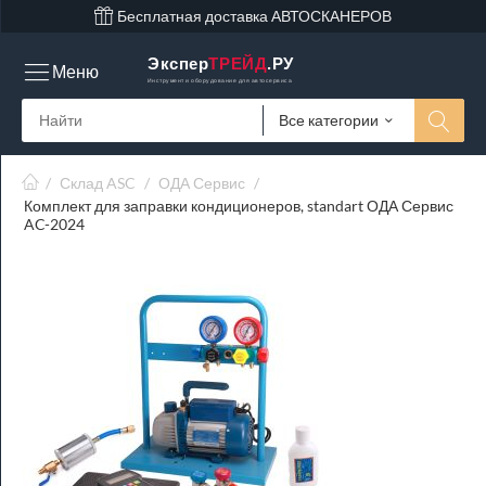
Бесплатная доставка АВТОСКАНЕРОВ
Экспер
ТРЕЙД
.РУ
Меню
Инструмент и оборудование для автосервиса
Все категории
/
Склад ASC
/
ОДА Сервис
/
Комплект для заправки кондиционеров, standart ОДА Сервис
AC-2024