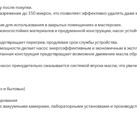
у после покупки.
разрежение до 150 микрон, что позволяет эффективно удалять даже
ным для использования в закрытых помещениях и мастерских.
износостойких материалов и продуманной конструкции, насос устойч
едотвращает перегрев, продлевая срок службы устройства.
й мощности делает насос энергоэффективным и экономичным в эксп
отанная конструкция предотвращает возможное движение масла обра
асос принудительно смазывается системой впуска масла, что увел
х и бытовых)
ирования
 с вакуумными камерами, лабораторными установками и производс