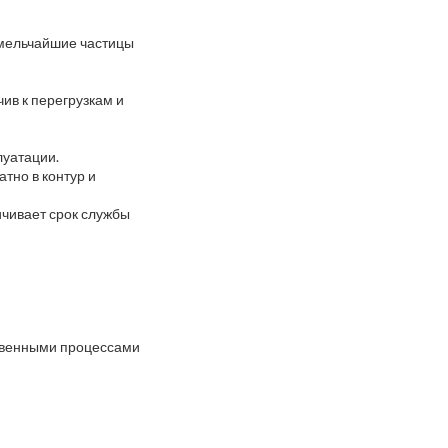
 мельчайшие частицы
ив к перегрузкам и
луатации.
тно в контур и
ичивает срок службы
твенными процессами