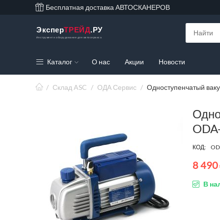
Бесплатная доставка АВТОСКАНЕРОВ
Экспер
ТРЕЙД
.РУ
Инструмент и оборудование для автосервиса
Каталог
О нас
Акции
Новости
/
Склад ASC
/
ОДА Сервис
/
Одноступенчатый вак
Одно
ODA
КОД:
OD
8 490
В на