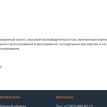
куумный насос с высокой производительностью, компактным корпу
ного использования в автосервисах, холодильных мастерских и на п
ионирования.
)
 РЕКВИЗИТЫ
КОНТАКТЫ
убличной офреты
Тел.: +7 (902) 480-45-15