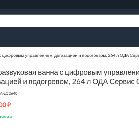
 с цифровым управлением, дегазацией и подогревом, 264 л ОДА Се
развуковая ванна с цифровым управлен
зацией и подогревом, 264 л ОДА Серви
A-LQ2640
00
₽
личии