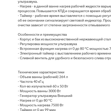
ультразвука.
- Нагрев - в данной ванне нагрев рабочей жидкости варь
процессов. Повышается КПД и сокращается время обраб
- Таймер - рабочее время выставляется с помощью регуля
об ее окончании сигнализирует световой индикатор. Про
очистки зависит от степени загрязненности отмываемого
Особенности и преимущества
- Корпус и бак из высококачественной нержавеющей стал
- Регулировка мощности ультразвука
- Встроенная функция нагрева от 0 до 80 °С мощностью
- Электронный таймер с выставлением рабочего времени 
- Сливной вентиль для удобного и безопасного слива от
Технические характеристики
- Объем ванны (рабочий) 264 л
- Частота 40 кГц
- Кол-во излучателей 60 x 50 Вт
- Мощность ванны 3000 Вт
- Генератор ультразвука Внешний
- Нагрев от 0 до 80 °С
- Мощность нагрева 7500 Вт
- Таймер от 0 до 99 мин