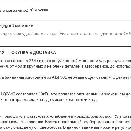
Москва
 в магазинах:
ичии
в 1 магазине
ходится на удалённом складе. Если вы закажете его, доставка займ
АХ
ПОКУПКА & ДОСТАВКА
вая ванна на 264 литра с регулировкой мощности ультразвука, эл
ия, от мойки крупных и не очень деталей в автосервисе, до исполь
 а бак ванны изготовлен из AISI 301 нержавеющей стали, что делает 
LQ2640 составляет 40кГц, что является оптимальным значением дл
от нагара, масла и т.п. до микросхем, оптики и т.д.
при помощи ультразвуковых колебаний в моющих жидкостях. - Ультраз
ышает качество очистки. Важен правильный подбор моющего раствор
а саму очищаемую поверхность. В данной ванне вы можете регулир