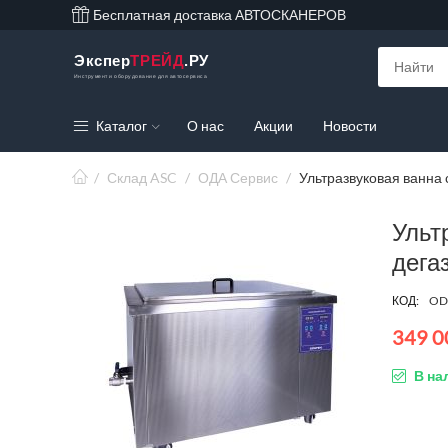
Бесплатная доставка АВТОСКАНЕРОВ
Экспер
ТРЕЙД
.РУ
Инструмент и оборудование для автосервиса
Каталог
О нас
Акции
Новости
/
Склад ASC
/
ОДА Сервис
/
Ультразвуковая ванна
Ульт
дега
КОД:
OD
349 0
В на