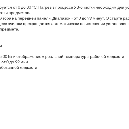
ируется от 0 до 80 °С. Нагрев в процессе УЗ-очистки необходим для 
отки предметов.
тора на передней панели. Диапазон - от 0 до 99 минут. О старте ра
цесс очистки прекращается автоматически по истечении установлен
 предмета.
и
 7500 Вт и отображением реальной температуры рабочей жидкости
от 0 до 99 мин
работанной жидкости