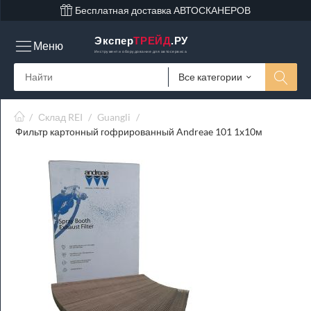
Бесплатная доставка АВТОСКАНЕРОВ
Экспер
ТРЕЙД
.РУ
Меню
Инструмент и оборудование для автосервиса
Все категории
/
Склад REI
/
Guangli
/
Фильтр картонный гофрированный Andreae 101 1x10м