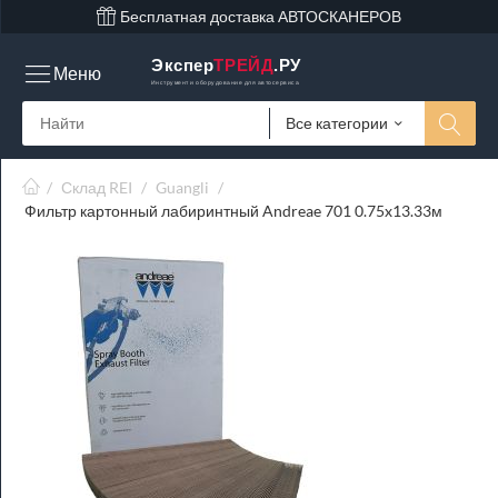
Бесплатная доставка АВТОСКАНЕРОВ
Экспер
ТРЕЙД
.РУ
Меню
Инструмент и оборудование для автосервиса
Все категории
/
Склад REI
/
Guangli
/
Фильтр картонный лабиринтный Andreae 701 0.75x13.33м