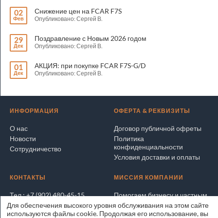
Снижение цен на FCAR F7S
02
Фев
Опубликовано: Сергей В.
Поздравление с Новым 2026 годом
29
Дек
Опубликовано: Сергей В.
АКЦИЯ: при покупке FCAR F7S-G/D
01
Дек
Опубликовано: Сергей В.
ИНФОРМАЦИЯ
ОФЕРТА & РЕКВИЗИТЫ
О нас
Договор публичной офреты
Новости
Политика
конфиденциальности
Сотрудничество
Условия доставки и оплаты
КОНТАКТЫ
МИССИЯ КОМПАНИИ
Тел.: +7 (902) 480-45-15
Помогаем бизнесу и частным
лицам покупать и продавать
Для обеспечения высокого уровня обслуживания на этом сайте
Написать электронное
выгодно и безопасно
используются файлы cookie. Продолжая его использование, вы
письмо