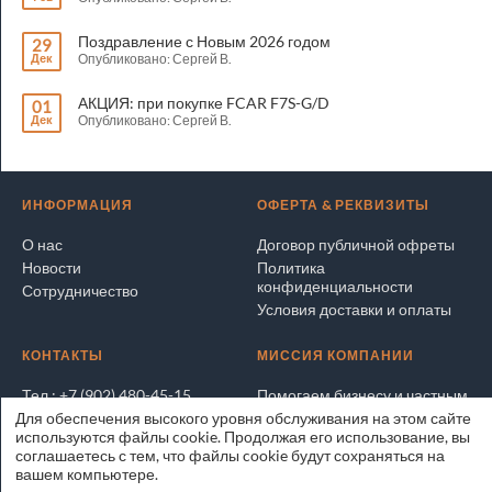
Поздравление с Новым 2026 годом
29
Дек
Опубликовано: Сергей В.
АКЦИЯ: при покупке FCAR F7S-G/D
01
Дек
Опубликовано: Сергей В.
ИНФОРМАЦИЯ
ОФЕРТА & РЕКВИЗИТЫ
О нас
Договор публичной офреты
Новости
Политика
конфиденциальности
Сотрудничество
Условия доставки и оплаты
КОНТАКТЫ
МИССИЯ КОМПАНИИ
Тел.: +7 (902) 480-45-15
Помогаем бизнесу и частным
лицам покупать и продавать
Написать электронное
Для обеспечения высокого уровня обслуживания на этом сайте
выгодно и безопасно
письмо
используются файлы cookie. Продолжая его использование, вы
соглашаетесь с тем, что файлы cookie будут сохраняться на
Адрес на карте
ЭксперТРЕЙД.РУ © 2025
вашем компьютере.
Владивосток