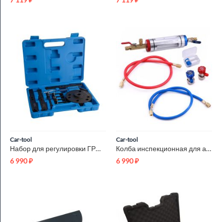
Car-tool
Car-tool
Набор для регулировки ГРМ Cummins 3163021 Car-Tool CT-QSX15
Колба инспекционная для анализа фреона Car-Tool CT-M1011
6 990
₽
6 990
₽