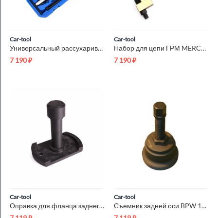
Car-tool
Car-tool
Универсальный рассухариватель клапанов Car-Tool CT-C4040
Набор для цепи ГРМ MERCEDES Car-Tool CT-C1293
7 190
₽
7 190
₽
Car-tool
Car-tool
Оправка для фланца заднего вала VAG T10136 Car-Tool CT-N0004
Съемник задней оси BPW 12 тонн Car-Tool CT-A1066-1
7 119
₽
7 119
₽