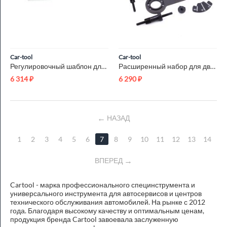
Car-tool
Car-tool
Регулировочный шаблон для N51/N52 Car-Tool CT-A1188-2
Расширенный набор для двигателей N62 / N73 Car-Tool CT-N62_N73
6 314
₽
6 290
₽
НАЗАД
1
2
3
4
5
6
7
8
9
10
11
12
13
14
ВПЕРЕД
Cartool - марка профессионального специнструмента и
универсального инструмента для автосервисов и центров
технического обслуживания автомобилей. На рынке с 2012
года. Благодаря высокому качеству и оптимальным ценам,
продукция бренда Cartool завоевала заслуженную