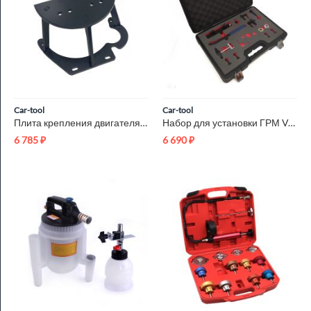
Car-tool
Car-tool
Плита крепления двигателя BMW 11 8 540 Car-Tool CT-U0113
Набор для установки ГРМ VAG FSI, TSI, TFSI 1.8, 2.0 L Car-Too...
6 785
₽
6 690
₽