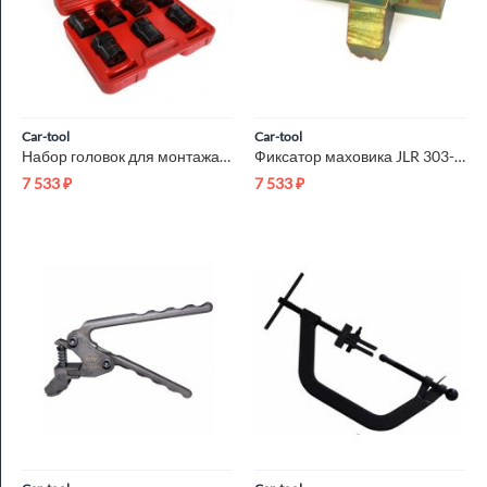
Car-tool
Car-tool
Набор головок для монтажа/демонтажа гайки крепления колесной ...
Фиксатор маховика JLR 303-1594 Car-Tool CT-P0022
7 533
₽
7 533
₽