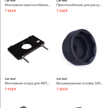
Car-tool
Car-tool
Монтажное приспособление VAG Car-Tool CT-U0210
Приспособление для рассухаривания клапанов MAZDA Car-Tool CT-...
7 464
₽
7 418
₽
Car-tool
Car-tool
Монтажная опора для АКПП A4AF3 Car-Tool CT-R041
Восьмигранная головка 100 мм для SCANIA Car-Tool CT-B1126
7 418
₽
7 350
₽