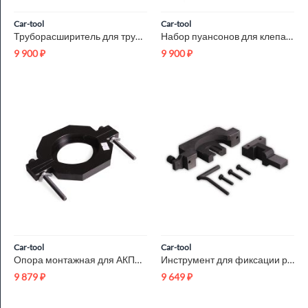
Car-tool
Car-tool
Труборасширитель для труб PEX, ручной с насадками 16-20-25-32...
Набор пуансонов для клепального станка Car-Tool CT-N0919
9 900
₽
9 900
₽
Car-tool
Car-tool
Опора монтажная для АКПП A4AF3 Car-Tool CT-R038
Инструмент для фиксации распредвалов N42/N46 Car-Tool CT-2017
9 879
₽
9 649
₽