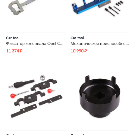
Car-tool
Car-tool
Фиксатор коленвала Opel Car-Tool CT-G049
Механическое приспособление для BMW N62/N73 Car-Tool CT-B1136
11 374
₽
10 990
₽