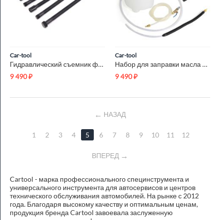
Car-tool
Car-tool
Гидравлический съемник форсунок Car-Tool CT-E7049
Набор для заправки масла в АКПП Car-Tool CT-D2235
9 490
₽
9 490
₽
НАЗАД
1
2
3
4
5
6
7
8
9
10
11
12
ВПЕРЕД
Cartool - марка профессионального специнструмента и
универсального инструмента для автосервисов и центров
технического обслуживания автомобилей. На рынке с 2012
года. Благодаря высокому качеству и оптимальным ценам,
продукция бренда Cartool завоевала заслуженную