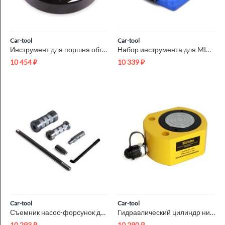
Car-tool
Car-tool
Инструмент для поршня обгонной муфты CD4E Car-Tool CT-R031
Набор инструмента для MINI N12 Car-Tool CT-B1300
10 454
₽
10 339
₽
Car-tool
Car-tool
Съемник насос-форсунок для грузовиков Car-Tool CT-1855A
Гидравлический цилиндр низкий 50т. Car-Tool CT-T5012
10 293
₽
10 290
₽