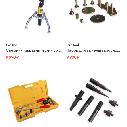
Car-tool
Car-tool
Съёмник гидравлический со встроенным насосом 5 т Car-Tool CT-...
Набор для замены запорной крышки насоса Car-Tool CT-N1002
9 990
₽
9 900
₽