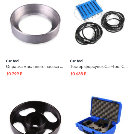
Car-tool
Car-tool
Оправка масляного насоса АКПП A4AF3 Car-Tool CT-R037
Тестер форсунок Car-Tool CT-Z023
10 799
₽
10 638
₽