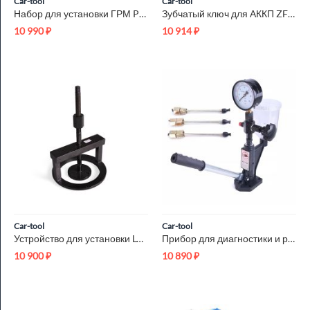
Car-tool
Car-tool
Набор для установки ГРМ Porsche Car-Tool CT-G1207
Зубчатый ключ для АККП ZF 4HP16 Car-Tool CT-R018
10 990
₽
10 914
₽
Car-tool
Car-tool
Устройство для установки LOW REVERSE JF506E Car-Tool CT-R052
Прибор для диагностики и регулировки дизельных форсунок Car-T...
10 900
₽
10 890
₽