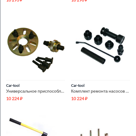
Car-tool
Car-tool
Универсальное приспособление для зубчатых колес Car-Tool CT-1181
Комплект ремонта насосов Common Rail Delphi Car-Tool CT-0128S26
10 224
₽
10 224
₽