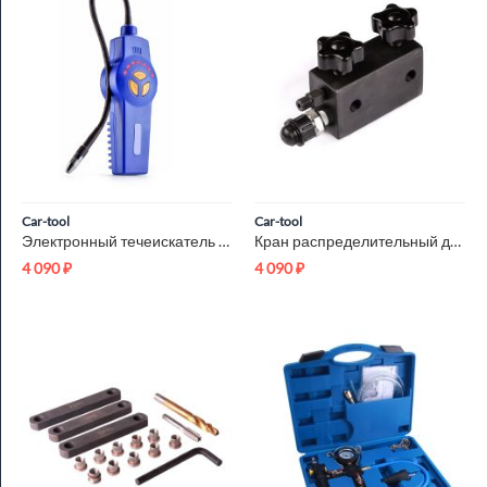
Car-tool
Car-tool
Электронный течеискатель фреона Car-Tool CT-M200
Кран распределительный для гидравлических линий 2 выхода Car-...
4 090
₽
4 090
₽