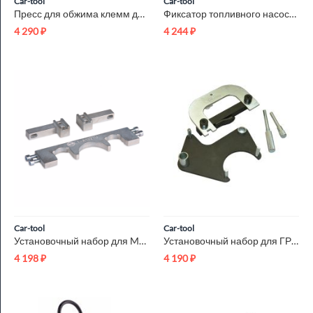
Car-tool
Car-tool
Пресс для обжима клемм до 120 мм? гидравлический, ручной, 7 т...
Фиксатор топливного насоса Ford/Mazda Car-Tool CT-A1758
4 290
₽
4 244
₽
Car-tool
Car-tool
Установочный набор для MB AMG 156 Car-Tool CT-A1327U
Установочный набор для ГРМ Рено Car-Tool CT-A2199
4 198
₽
4 190
₽