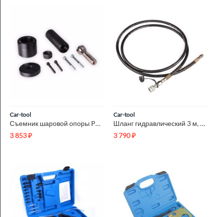
Car-tool
Car-tool
Съемник шаровой опоры Polaris Car-Tool CT-K604
Шланг гидравлический 3 м, 700Бар, 3/8*М24 Car-Tool CT-03700H
3 853
₽
3 790
₽