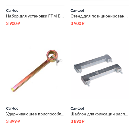
Car-tool
Car-tool
Набор для установки ГРМ BMW N12 / N14, PSA Car-Tool CT-Z0108
Стенд для позиционирования инжектора Car-Tool CT-N806B
3 900
₽
3 900
₽
Car-tool
Car-tool
Удерживающее приспособление Car-Tool CT-P0012
Шаблон для фиксации распредвала Land Rover 303-530 Car-Tool C...
3 899
₽
3 890
₽