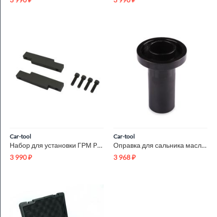
Car-tool
Car-tool
Набор для установки ГРМ PORSCHE MACAN (3.0/ 3.6L) Car-Tool CT...
Оправка для сальника масляного насоса CD4E Car-Tool CT-R032
3 990
₽
3 968
₽