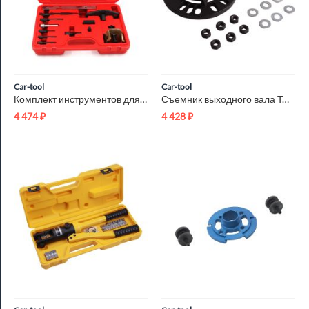
Car-tool
Car-tool
Комплект инструментов для проверки и установки ГРМ для Ford /...
Съемник выходного вала TOYOTA HIACE Car-Tool CT-A1503
4 474
₽
4 428
₽