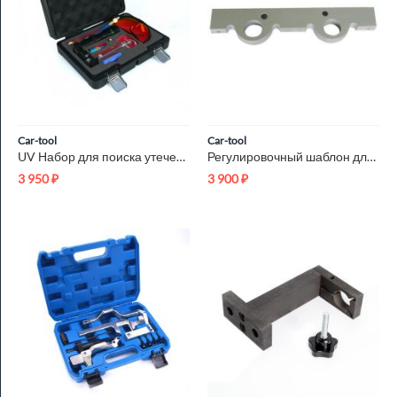
Car-tool
Car-tool
UV Набор для поиска утечек хладагента в системе А/С Car-Tool ...
Регулировочный шаблон для BMW N42/N46 Car-Tool CT-2049
3 950
₽
3 900
₽