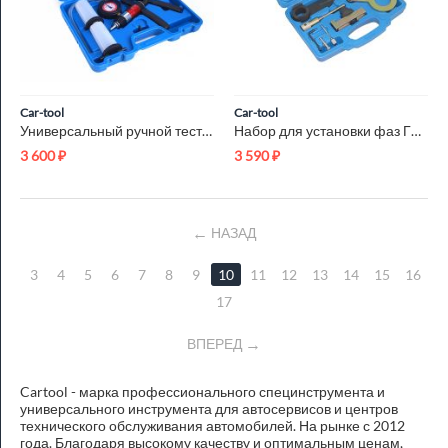
Car-tool
Car-tool
Универсальный ручной тестер Car-Tool CT-2029
Набор для установки фаз ГРМ Renault 2.0 DCI Car-Tool CT-1563
3 600
₽
3 590
₽
НАЗАД
3
4
5
6
7
8
9
10
11
12
13
14
15
16
17
ВПЕРЕД
Cartool - марка профессионального специнструмента и
универсального инструмента для автосервисов и центров
технического обслуживания автомобилей. На рынке с 2012
года. Благодаря высокому качеству и оптимальным ценам,