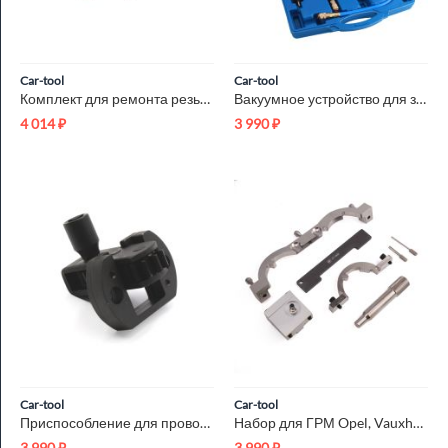
Car-tool
Car-tool
Комплект для ремонта резьбы тормозного суппорта Car-Tool CT-H033
Вакуумное устройство для заправки охлаждающей жидкости Car-To...
4 014
₽
3 990
₽
Car-tool
Car-tool
Приспособление для проворота коленвала MERCEDES ACTROS Car-To...
Набор для ГРМ Opel, Vauxhall, Chevrolet Car-Tool CT-1868
3 990
₽
3 990
₽