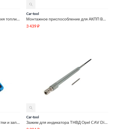
Car-tool
Установочный комплект для снятия топливного насоса высокого д...
Монтажное приспособление для АКПП BMW 2222741 Car-Tool CT-U0103
3 439
₽
Car-tool
Приспособление вакуумной очистки и заправки системы охлаждени...
Зажим для индикатора ТНВД Opel CAV Diesel Car-Tool CT-Z008