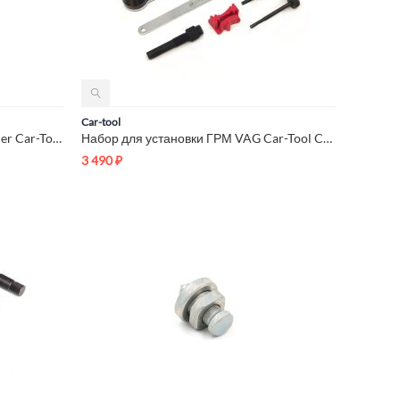
Car-tool
Сервисный щуп для АКПП Chrysler Car-Tool CT-K2214
Набор для установки ГРМ VAG Car-Tool CT-A2218D
3 490
₽