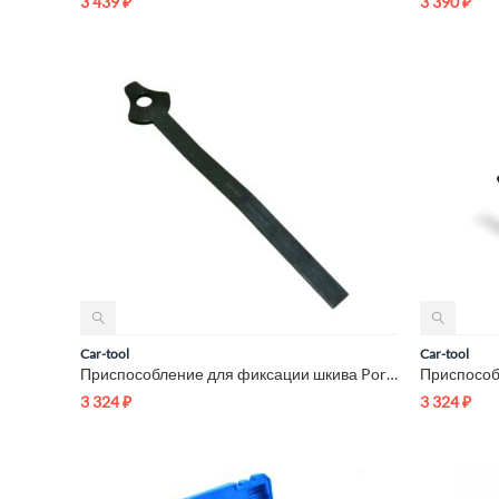
3 439
₽
3 390
₽
Car-tool
Car-tool
Приспособление для фиксации шкива Porsche Car-Tool CT-3913
3 324
₽
3 324
₽