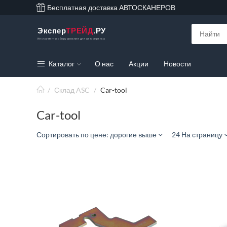
Бесплатная доставка АВТОСКАНЕРОВ
Экспер
ТРЕЙД
.РУ
Инструмент и оборудование для автосервиса
Каталог
О нас
Акции
Новости
/
Склад ASC
/
Car-tool
Car-tool
Сортировать по цене: дорогие выше
24 На страницу