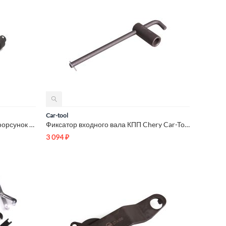
Car-tool
Зажим - адаптер для съемника форсунок Car-Tool CT-3334
Фиксатор входного вала КПП Chery Car-Tool CT-A004
3 094
₽