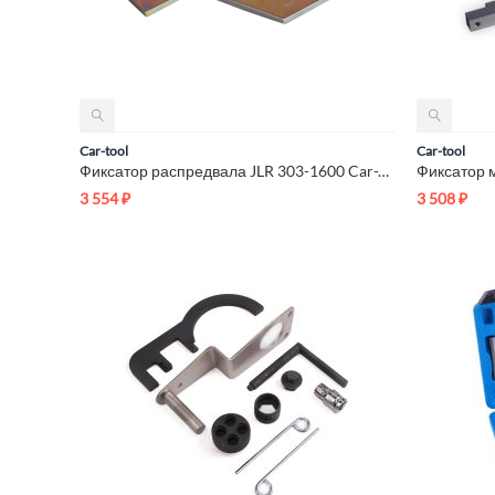
Car-tool
Car-tool
Фиксатор распредвала JLR 303-1600 Car-Tool CT-P0018
3 554
₽
3 508
₽