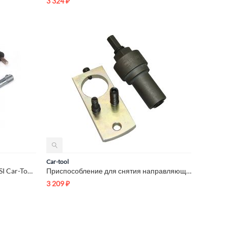
3 324
₽
Car-tool
Набор для установки ГРМ VAG FSI Car-Tool CT-E009
Приспособление для снятия направляющей башмака ГБЦ Car-Tool C...
3 209
₽