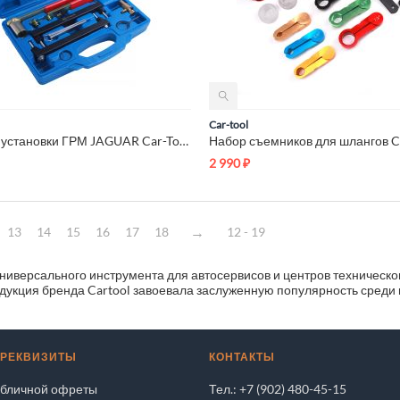
Car-tool
Набор для установки ГРМ JAGUAR Car-Tool CT-A1405
2 990
₽
13
14
15
16
17
18
12 - 19
ниверсального инструмента для автосервисов и центров техническог
дукция бренда Cartool завоевала заслуженную популярность среди
 РЕКВИЗИТЫ
КОНТАКТЫ
убличной офреты
Тел.: +7 (902) 480-45-15