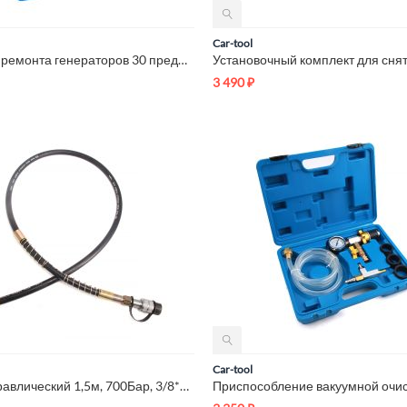
Car-tool
Набор для ремонта генераторов 30 предметов Car-Tool CT-N0240
3 490
₽
Car-tool
Шланг гидравлический 1,5м, 700Бар, 3/8*М24 Car-Tool CT-3037H