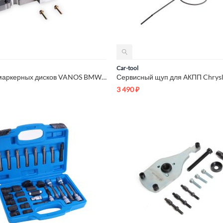
Car-tool
Фиксатор маркерных дисков VANOS BMW Car-Tool CT-A1316-2
3 490
₽