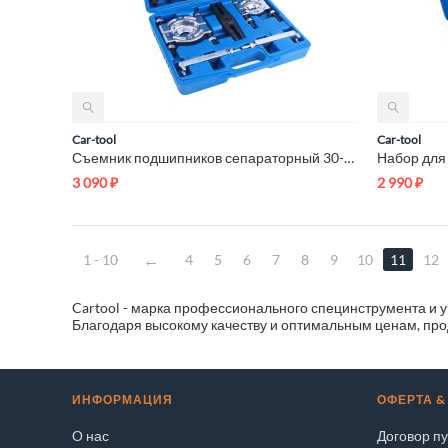
Car-tool
Car-tool
Съемник подшипников сепараторный 30-50 мм, 50-75 мм в кейсе C...
3 090
₽
2 990
₽
1 - 10
4
5
6
7
8
9
10
11
12
Cartool - марка профессионального специнструмента и у
Благодаря высокому качеству и оптимальным ценам, про
ИНФОРМАЦИЯ
ОФЕРТА &
О нас
Договор п