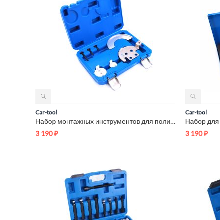
Car-tool
Car-tool
Набор монтажных инструментов для поликлиновых ремней Car-Tool...
3 190
₽
3 190
₽