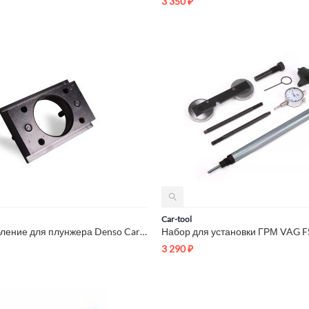
3 350
₽
Car-tool
Приспособление для плунжера Denso Car-Tool CT-N004
3 290
₽