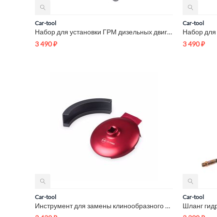
Car-tool
Car-tool
Набор для установки ГРМ дизельных двигателей BMW 2.0/3.0, N47...
3 490
₽
3 490
₽
Car-tool
Car-tool
Инструмент для замены клинообразного ремня BMW N52K Car-Tool ...