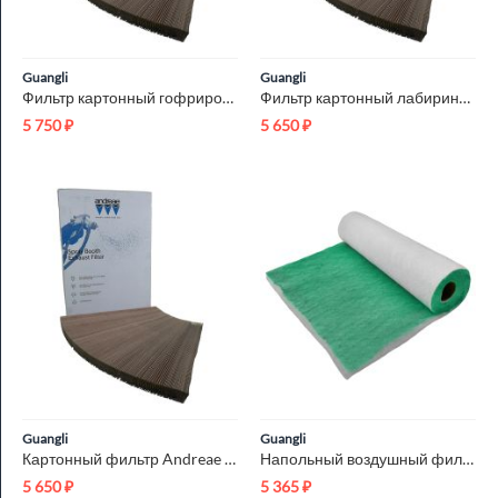
Guangli
Guangli
Фильтр картонный гофрированный Andreae 101 1x10м
Фильтр картонный лабиринтный Andreae 701 0.75x13.33м
5 750
₽
5 650
₽
Guangli
Guangli
Картонный фильтр Andreae 901 0.9x11.11м
Напольный воздушный фильтр Paint Stop G3 1x20м
5 650
₽
5 365
₽