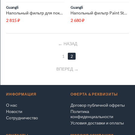
Guangli
Guangli
Напольный фильтр для покрасочной камеры Paint Stop G3 0.75x14м
Напольный фильтр Paint Stop G3 0.5x20м
2 815
₽
2 680
₽
НАЗАД
1
2
ВПЕРЕД
ИНФОРМАЦИЯ
ОФЕРТА & РЕКВИЗИТЫ
О нас
Договор публичной офреты
Новости
Политика
конфиденциальности
Сотрудничество
Условия доставки и оплаты