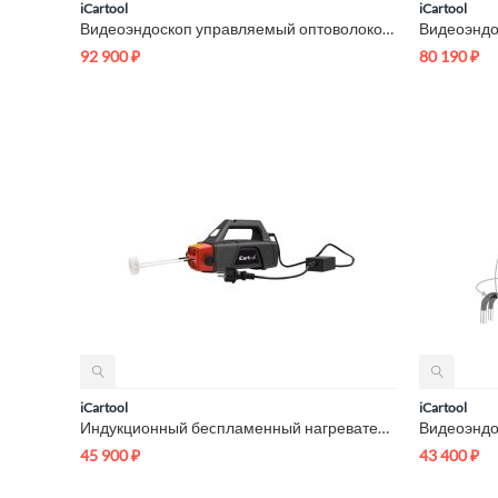
iCartool
iCartool
Видеоэндоскоп управляемый оптоволоконная подсветка, экран 4.5...
92 900
₽
80 190
₽
iCartool
iCartool
Индукционный беcпламенный нагреватель 2250 Вт iCarTool IC-195
45 900
₽
43 400
₽