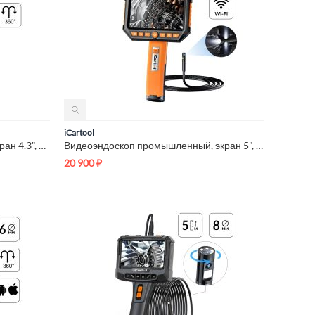
iCartool
Видеоэндоскоп управляемый, экран 4.3", 2Мп, 1920х1080, 1.5м, ...
Видеоэндоскоп промышленный, экран 5", 3 камеры, 2Мп, 1920х108...
20 900
₽