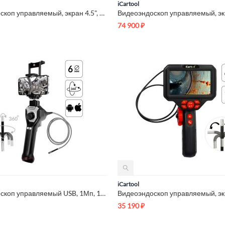
iCartool
Видеоэндоскоп управляемый, экран 4.5", 1Мп, 1280х720, 1м, 4мм...
74 900
₽
iCartool
Видеоэндоскоп управляемый USB, 1Мп, 1280х720, 1м, 6мм зонд, в...
35 190
₽