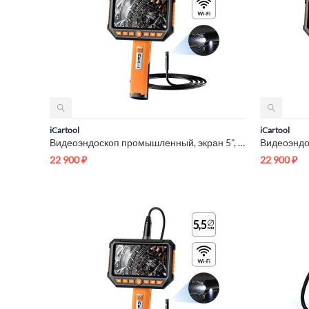
iCartool
iCartool
Видеоэндоскоп промышленный, экран 5", 2Мп, 2 камеры, 10м, 8 м...
22 900
₽
22 900
₽