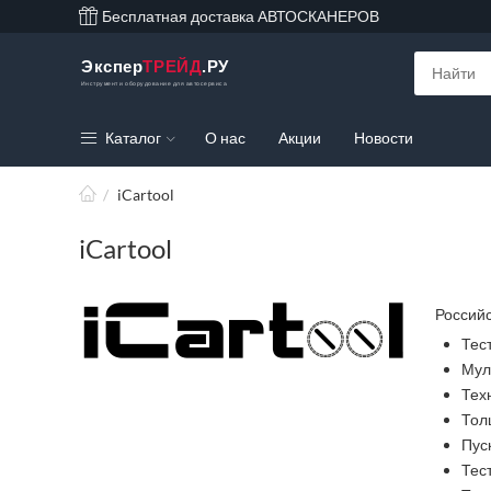
Бесплатная доставка АВТОСКАНЕРОВ
Экспер
ТРЕЙД
.РУ
Инструмент и оборудование для автосервиса
Каталог
О нас
Акции
Новости
/
iCartool
iCartool
Российс
Тес
Мул
Тех
Тол
Пус
Тес