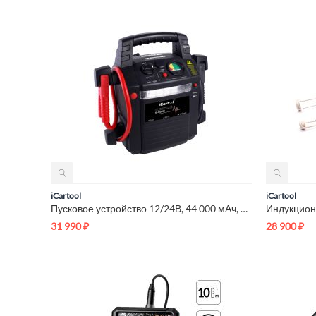
iCartool
iCartool
Пусковое устройство 12/24В, 44 000 мАч, мин. 12v1100A/24v500A...
31 990
₽
28 900
₽