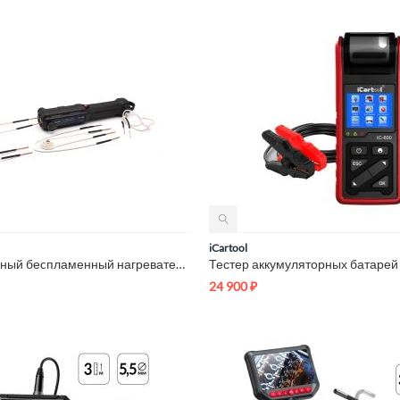
iCartool
Индукционный беcпламенный нагреватель iCartool IC-190
24 900
₽