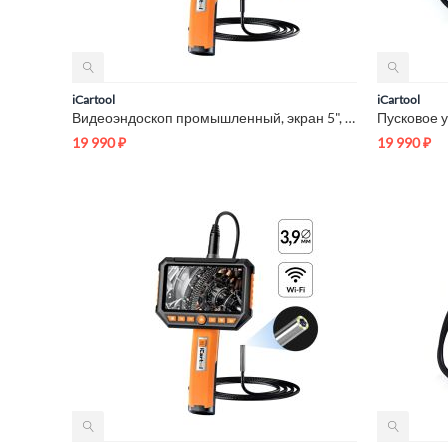
iCartool
iCartool
Видеоэндоскоп промышленный, экран 5", 2 камеры, 2Мп, 1920х108...
19 990
₽
19 990
₽