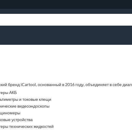
кий бренд iCartool, основанный в 2016 году, объединяет в себе ди
теры АКБ
ьтиметры и токовые клещи
нические видеоэндоскопы
щиномеры
ковые устройства
теры технических жидкостей