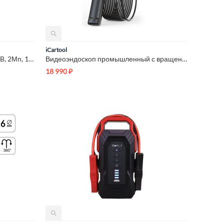
iCartool
Видеоэндоскоп управляемый USB, 2Мп, 1920x1080, 1м, 6мм, 360° ...
Видеоэндоскоп промышленный с вращением камеры, экран 5", 2 ка...
18 990
₽