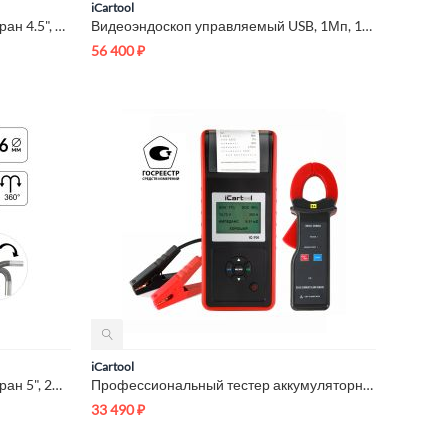
iCartool
Видеоэндоскоп управляемый, экран 4.5", 1Мп, 1280х720, 1.5м, 4...
Видеоэндоскоп управляемый USB, 1Мп, 1280х720, 1м, 4мм зонд, в...
56 400
₽
iCartool
Видеоэндоскоп управляемый, экран 5", 2Мп, 1920x1080, 1м, 6мм,...
Профессиональный тестер аккумуляторных батарей (АКБ) 12/24V i...
33 490
₽