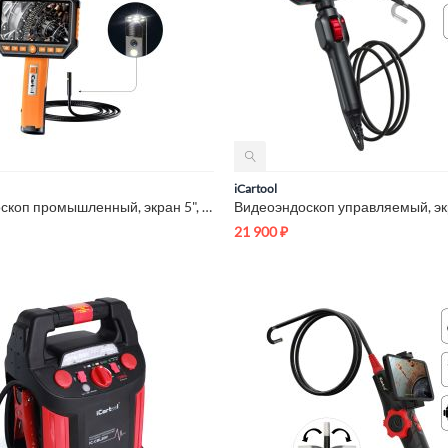
iCartool
Видеоэндоскоп промышленный, экран 5", 2 камеры, 2Мп, 1920х108...
21 900
₽