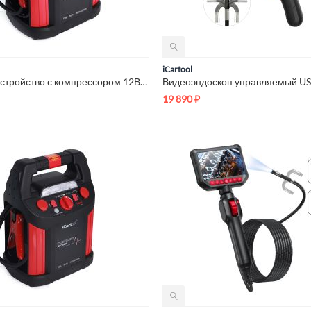
iCartool
Пусковое устройство с компрессором 12В, 20 000 мАч, 600/1200А...
19 890
₽