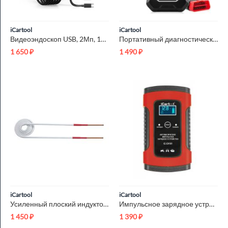
iCartool
iCartool
Видеоэндоскоп USB, 2Мп, 1920x1080, 3м, 7.9 мм зонд iCartool I...
Портативный диагностический сканер по протоколу OBDII iCartoo...
1 650
₽
1 490
₽
iCartool
iCartool
Усиленный плоский индуктор (нагреватель) длина 260 мм. диамет...
Импульсное зарядное устройство 12В с функцией восстановления ...
1 450
₽
1 390
₽