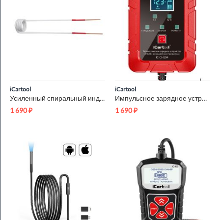
iCartool
iCartool
Усиленный спиральный индуктор (нагреватель) длина 260 мм. диа...
Импульсное зарядное устройство 6/12В с функцией восстановлени...
1 690
₽
1 690
₽