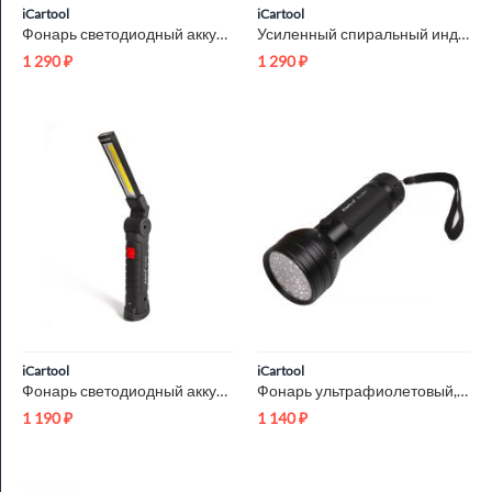
iCartool
iCartool
Фонарь светодиодный аккумуляторный, шарнирный, на магните iCa...
Усиленный спиральный индуктор (нагреватель) длина 240 мм. диа...
1 290
₽
1 290
₽
iCartool
iCartool
Фонарь светодиодный аккумуляторный с изменяемым углом наклона...
Фонарь ультрафиолетовый, 51 светодиод iCartool IC-L201
1 190
₽
1 140
₽