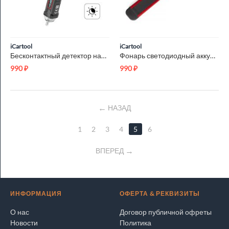
iCartool
iCartool
Бесконтактный детектор напряжения iCartool IC-M100
Фонарь светодиодный аккумуляторный с магнитом, инспекционный ...
990
₽
990
₽
НАЗАД
1
2
3
4
5
6
ВПЕРЕД
ИНФОРМАЦИЯ
ОФЕРТА & РЕКВИЗИТЫ
О нас
Договор публичной офреты
Новости
Политика