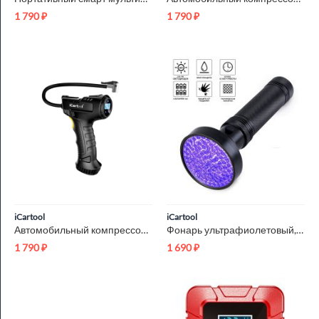
1 790
₽
1 790
₽
iCartool
iCartool
Автомобильный компрессор iCartool IC-CC3665
Фонарь ультрафиолетовый, 100 светодиодов iCartool IC-L202
1 790
₽
1 690
₽