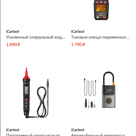
iCartool
iCartool
Усиленный спиральный индуктор (нагреватель) длина 220 мм. диа...
Токовые клещи переменного тока 200A iCartool IC-M200A
1 890
₽
1 790
₽
iCartool
iCartool
Портативный смарт мультиметр цифровой iCartool IC-M111
Автомобильный компрессор iCartool IC-CC3695