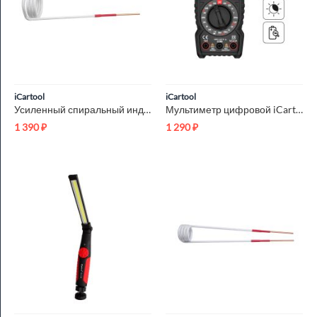
iCartool
iCartool
Усиленный спиральный индуктор (нагреватель) длина 210 мм. диа...
Мультиметр цифровой iCartool IC-M830L
1 390
₽
1 290
₽