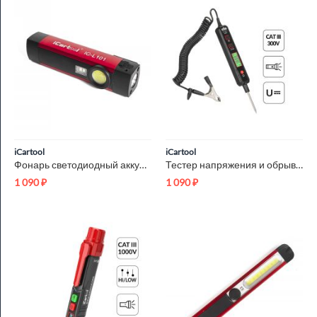
iCartool
iCartool
Фонарь светодиодный аккумуляторный с УФ-подсветкой iCartool I...
Тестер напряжения и обрыва цепи автомобильный DC 100В iCartoo...
1 090
₽
1 090
₽