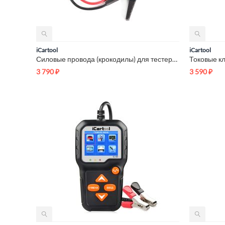
iCartool
iCartool
Силовые провода (крокодилы) для тестеров АКБ iCartool IC-90
3 790
₽
3 590
₽