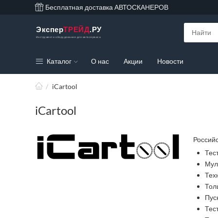
Бесплатная доставка АВТОСКАНЕРОВ
Экспер
ТРЕЙД
.РУ
Инструмент и оборудование для автосервиса
Каталог
О нас
Акции
Новости
/
iCartool
iCartool
Российс
Тес
Мул
Тех
Тол
Пус
Тес