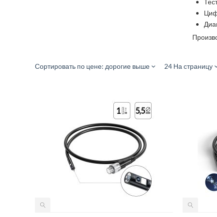
Тес
Циф
Диа
Произво
Сортировать по цене: дорогие выше
24 На страницу