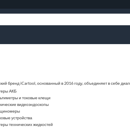
кий бренд iCartool, основанный в 2016 году, объединяет в себе ди
теры АКБ
ьтиметры и токовые клещи
нические видеоэндоскопы
щиномеры
ковые устройства
теры технических жидкостей