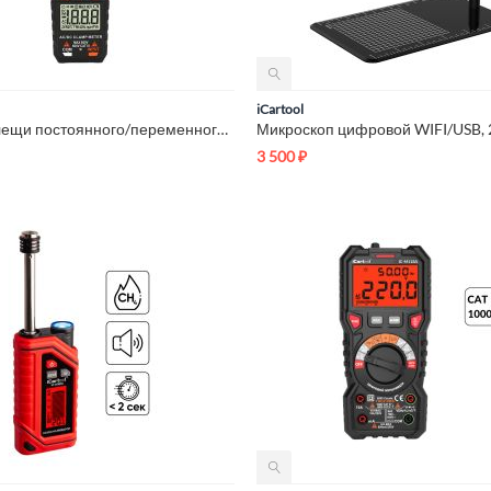
iCartool
Токовые клещи постоянного/переменного тока 200A iCartool IC-M...
3 500
₽