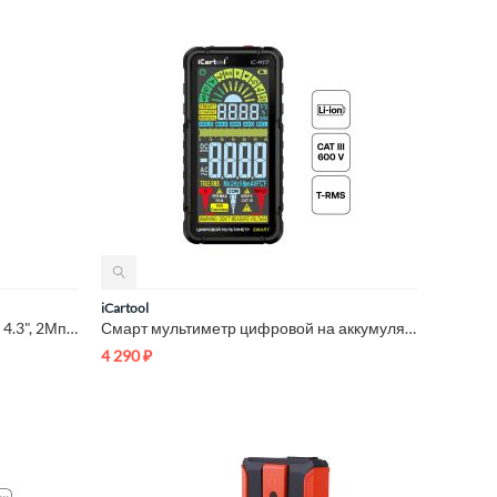
iCartool
Эндоскоп промышленный, экран 4.3", 2Мп, 1м, 8.5мм зонд iCarto...
Смарт мультиметр цифровой на аккумуляторе iCartool IC-M117
4 290
₽