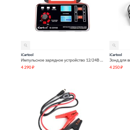
iCartool
iCartool
Импульсное зарядное устройство 12/24В c ручной регулировкой и...
4 290
₽
4 250
₽