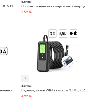
iCartool
Зонд для видеоэндоскопа iCartool IC-V112A-5 2 камеры, 5м, 8 м...
Профессиональный смарт мультиметр цифровой iCartool IC-M116
5 590
₽
iCartool
Токовые клещи постоянного/переменного тока 600A c режимом сма...
Видеоэндоскоп WIFI 2 камеры, 3.5Мп, 2560x1440, 3м, 5.5 мм зон...
4 990
₽