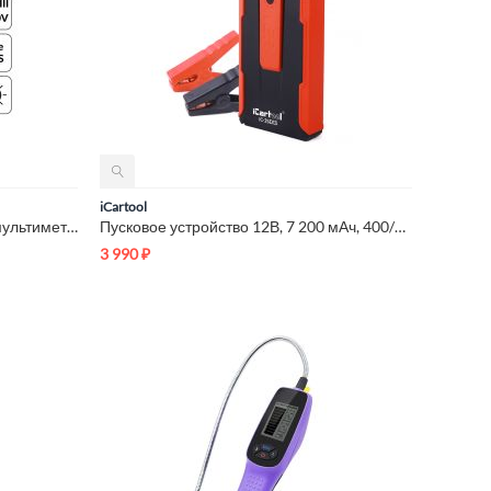
iCartool
Профессиональный цифровой мультиметр iCartool IC-M120
Пусковое устройство 12В, 7 200 мАч, 400/800А iCartool IC-JSD13
3 990
₽