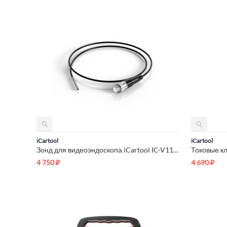
iCartool
iCartool
Зонд для видеоэндоскопа iCartool IC-V116C, 1 камера, 1м, 3.9 ...
4 750
₽
4 690
₽