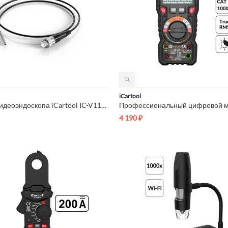
iCartool
Зонд для видеоэндоскопа iCartool IC-V112C, 1м, 3.9 мм iCartoo...
4 190
₽