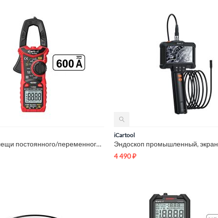
iCartool
Токовые клещи постоянного/переменного тока 600A iCartool IC-M...
4 490
₽