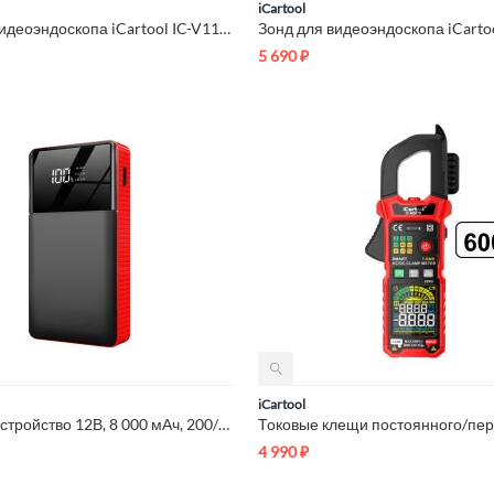
iCartool
Зонд для видеоэндоскопа iCartool IC-V116A, 3 камеры, 1м, 8 мм...
5 690
₽
iCartool
Пусковое устройство 12В, 8 000 мАч, 200/400А iCartool IC-JSD08N
4 990
₽