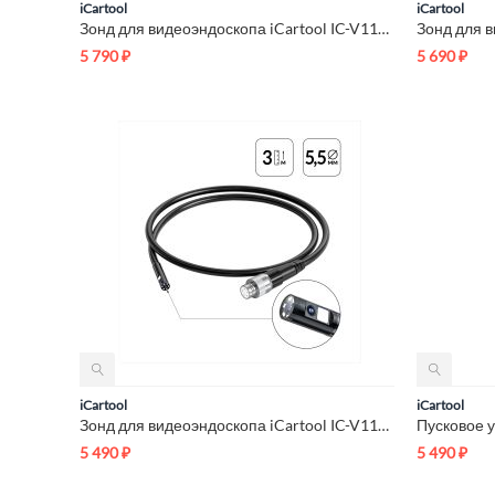
iCartool
iCartool
Зонд для видеоэндоскопа iCartool IC-V112A/B/C, 2 камеры, 1м, ...
5 790
₽
5 690
₽
iCartool
iCartool
Зонд для видеоэндоскопа iCartool IC-V112A-3, 2 камеры, 3м, 5....
5 490
₽
5 490
₽