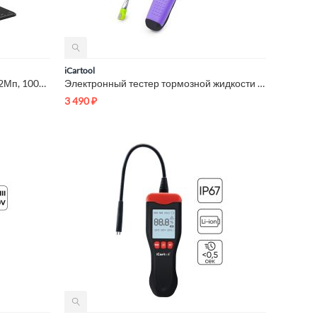
iCartool
Микроскоп цифровой WIFI/USB, 2Мп, 1000X, 1920x1080 iCartool I...
Электронный тестер тормозной жидкости DOT3, DOT4, DOT5 iCarto...
3 490
₽