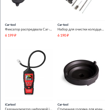
Car-tool
Car-tool
Фиксатор распредвала Car-Tool CT-D027
Набор для очистки колодцев дизельных форсунок Car-Tool CT-Z0805
6 199
₽
6 190
₽
iCartool
Car-tool
Газоанализатор цифровой iCartool IC-M101B
Ступичная головка для крана Liebherr Car-Tool CT-A1434