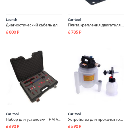
Launch
Car-tool
Диагностический кабель для мотоциклов Harley Davidson 4 pin L...
Плита крепления двигателя BMW 11 8 540 Car-Tool CT-U0113
6 800
₽
6 785
₽
Car-tool
Car-tool
Набор для установки ГРМ VAG FSI, TSI, TFSI 1.8, 2.0 L Car-Too...
Устройство для прокачки тормозной жидкости Car-Tool CT-A2205
6 690
₽
6 590
₽