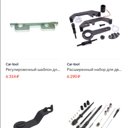
Car-tool
Car-tool
Регулировочный шаблон для N51/N52 Car-Tool CT-A1188-2
Расширенный набор для двигателей N62 / N73 Car-Tool CT-N62_N73
6 314
₽
6 290
₽