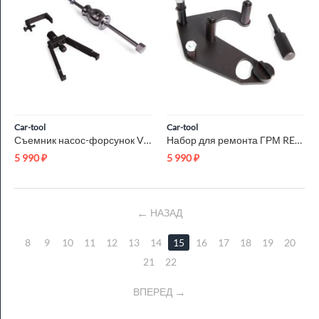
Car-tool
Car-tool
Съемник насос-форсунок VOLVO Car-Tool CT-A1462
Набор для ремонта ГРМ RENAULT Car-Tool CT-Z0606
5 990
₽
5 990
₽
НАЗАД
8
9
10
11
12
13
14
15
16
17
18
19
20
21
22
ВПЕРЕД