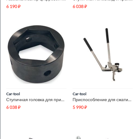
6 190
₽
6 038
₽
Car-tool
Car-tool
Ступичная головка для прицепов FRUEHAUF 110 мм / 123 мм 6 гр ...
Приспособление для сжатия пружин BMW N13/N20/N26/N55 Car-Tool...
6 038
₽
5 990
₽