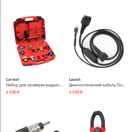
Car-tool
Launch
Набор для проверки радиатора Car-Tool CT-H006
Диагностический кабель DoIP для Launch DBScar VII Launch LNC-217
6 590
₽
6 590
₽