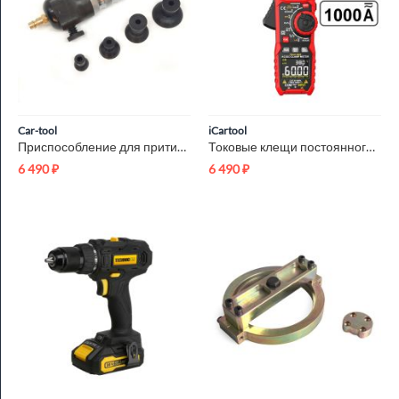
Car-tool
iCartool
Приспособление для притирки клапанов Car-Tool CT-E052
Токовые клещи постоянного/переменного тока 1000A iCartool IC-...
6 490
₽
6 490
₽