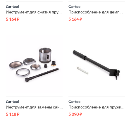
Car-tool
Car-tool
Инструмент для сжатия пружин VAG 2037 Car-Tool CT-3078
Приспособление для демпфера BMW MINI Car-Tool CT-2075
5 164
₽
5 164
₽
Car-tool
Car-tool
Инструмент для замены сайлентблоков дифференциала Mercedes W2...
Приспособление для пружин BMW Valvetronic Car-Tool CT-U0110
5 118
₽
5 090
₽