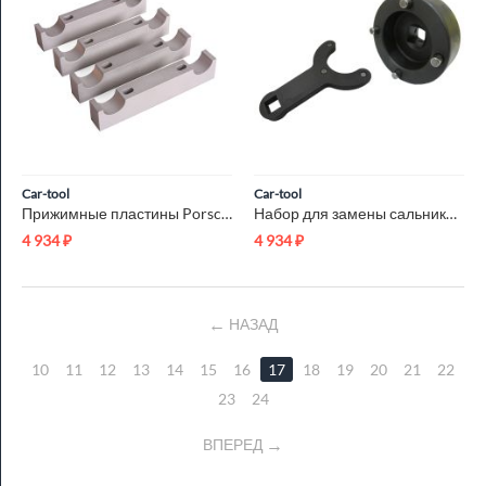
Car-tool
Car-tool
Прижимные пластины Porsche Car-Tool CT-3934
Набор для замены сальника VOLVO FM12 Car-Tool CT-A1423
4 934
₽
4 934
₽
НАЗАД
10
11
12
13
14
15
16
17
18
19
20
21
22
23
24
ВПЕРЕД