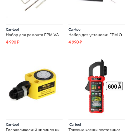
Car-tool
Car-tool
Набор для ремонта ГРМ VAG 1.6 - 2.0 TDI CR Car-Tool CT-G052
Набор для установки ГРМ OPEL 1.6 CDi Car-Tool CT-E060
4 990
₽
4 990
₽
Car-tool
iCartool
Гидравлический цилиндр низкий 10т. Car-Tool CT-T1011
Токовые клещи постоянного/переменного тока 600A c режимом сма...