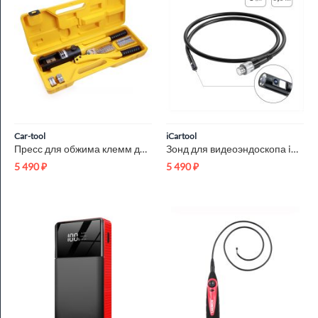
Car-tool
iCartool
Пресс для обжима клемм до 300 мм? ручной, гидравлический, 9 т...
Зонд для видеоэндоскопа iCartool IC-V112A-3, 2 камеры, 3м, 5....
5 490
₽
5 490
₽