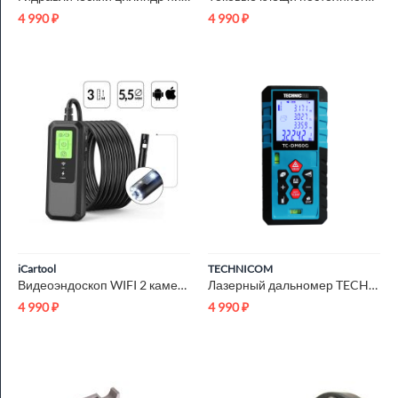
4 990
₽
4 990
₽
iCartool
TECHNICOM
Видеоэндоскоп WIFI 2 камеры, 3.5Мп, 2560x1440, 3м, 5.5 мм зон...
Лазерный дальномер TECHNICOM TC-DM60G
4 990
₽
4 990
₽