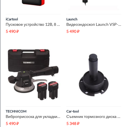
iCartool
Launch
Пусковое устройство 12В, 8 000 мАч, 200/400А iCartool IC-JSD08N
Видеоэндоскоп Launch VSP-600 N41118
5 490
₽
5 490
₽
TECHNICOM
Car-tool
Виброприсоска для укладки плитки аккумуляторная TECHNICOM TC-...
Съемник тормозного диска Ford Transit Car-Tool CT-4547
5 490
₽
5 348
₽