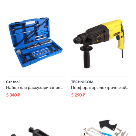
Car-tool
TECHNICOM
Набор для рассухаривания клапанов ДВС Car-Tool CT-H014
Перфоратор электрический TECHNICOM TC-ERH26, 800Вт, 220В, 900...
5 340
₽
5 290
₽