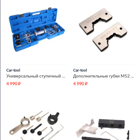
Car-tool
Car-tool
Универсальный ступичный съемник Car-Tool CT-4120
Дополнительные губки M52 X P1.5 для корректора резьбы Car-To...
4 990
₽
4 990
₽